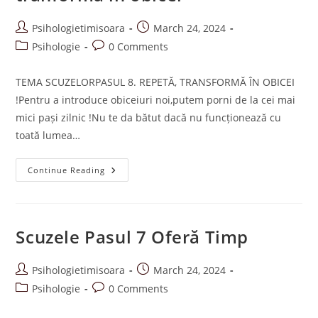
Post
Post
Psihologietimisoara
March 24, 2024
author:
published:
Post
Post
Psihologie
0 Comments
category:
comments:
TEMA SCUZELORPASUL 8. REPETĂ, TRANSFORMĂ ÎN OBICEI
!Pentru a introduce obiceiuri noi,putem porni de la cei mai
mici pași zilnic !Nu te da bătut dacă nu funcționează cu
toată lumea…
Scuzele
Continue Reading
Pasul
8
Repetă,
Tranformă
În
Obicei
Scuzele Pasul 7 Oferă Timp
Post
Post
Psihologietimisoara
March 24, 2024
author:
published:
Post
Post
Psihologie
0 Comments
category:
comments: