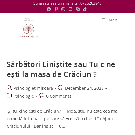
Skip
Sună sau lasă un sms la tel. 0726263848
to
content
Menu
Sărbători Liniștite sau Tu cine
ești la masa de Crăciun ?
Post
Post
Psihologietimisoara
December 24, 2025
author:
published:
Post
Post
Psihologie
0 Comments
category:
comments:
Și tu, cine ești de Crăciun? Mda, știu nu este cea mai
comodă întrebare pe care să vrei să o citești în Ajunul
Crăciunului ! Dar insist ! Tu…