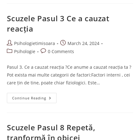
Alternative
De
Reacții
Scuzele Pasul 3 Ce a cauzat
reacția
Post
Post
Psihologietimisoara
March 24, 2024
author:
published:
Post
Post
Psihologie
0 Comments
category:
comments:
Pasul 3. Ce a cauzat reacția ?Ce anume a cauzat reacția ta ?
Pot exista mai multe categorii de factori:Factori interni , cei
care țin de tine, poate chiar fiziologici. Este…
Scuzele
Continue Reading
Pasul
3
Ce
A
Cauzat
Reacția
Scuzele Pasul 8 Repetă,
tranformă în obicei