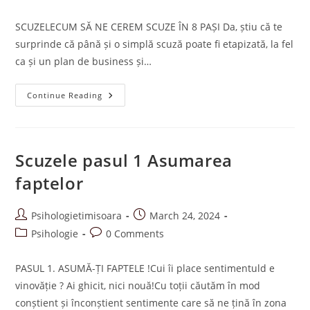
category:
comments:
SCUZELECUM SĂ NE CEREM SCUZE ÎN 8 PAȘI Da, știu că te
surprinde că până și o simplă scuză poate fi etapizată, la fel
ca și un plan de business și…
Scuzele
Continue Reading
–
Cum
Să
Ne
Cerem
Scuze
Scuzele pasul 1 Asumarea
În
8
faptelor
Pași
Post
Post
Psihologietimisoara
March 24, 2024
author:
published:
Post
Post
Psihologie
0 Comments
category:
comments:
PASUL 1. ASUMĂ-ȚI FAPTELE !Cui îi place sentimentuld e
vinovăție ? Ai ghicit, nici nouă!Cu toții căutăm în mod
conștient și înconștient sentimente care să ne țină în zona