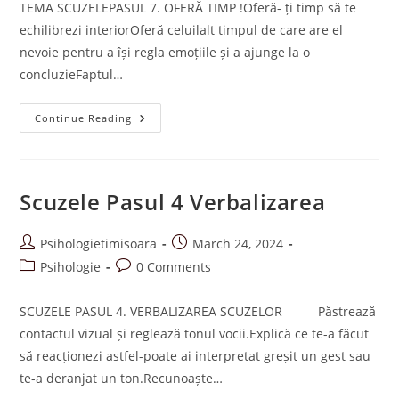
TEMA SCUZELEPASUL 7. OFERĂ TIMP !Oferă- ți timp să te
echilibrezi interiorOferă celuilalt timpul de care are el
nevoie pentru a își regla emoțiile și a ajunge la o
concluzieFaptul…
Scuzele
Continue Reading
Pasul
7
Oferă
Timp
Scuzele Pasul 4 Verbalizarea
Post
Post
Psihologietimisoara
March 24, 2024
author:
published:
Post
Post
Psihologie
0 Comments
category:
comments:
SCUZELE PASUL 4. VERBALIZAREA SCUZELOR Păstrează
contactul vizual și reglează tonul vocii.Explică ce te-a făcut
să reacționezi astfel-poate ai interpretat greșit un gest sau
te-a deranjat un ton.Recunoaște…