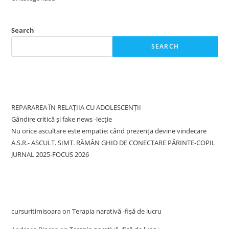
Search
SEARCH
Recent Posts
REPARAREA ÎN RELAȚIIA CU ADOLESCENȚII
Gândire critică și fake news -lecție
Nu orice ascultare este empatie: când prezența devine vindecare
A.S.R.- ASCULT. SIMT. RĂMÂN GHID DE CONECTARE PĂRINTE-COPIL
JURNAL 2025-FOCUS 2026
Recent Comments
cursuritimisoara
on
Terapia narativă -fișă de lucru