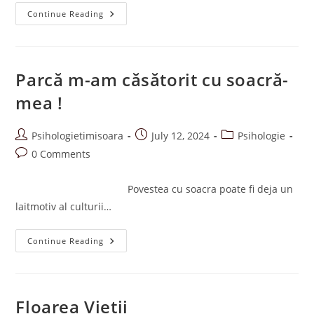
Sărbători
Continue Reading
Liniștite
Sau
Tu
Cine
Ești
La
Parcă m-am căsătorit cu soacră-
Masa
De
mea !
Crăciun
?
Post
Post
Post
Psihologietimisoara
July 12, 2024
Psihologie
author:
published:
category:
Post
0 Comments
comments:
Povestea cu soacra poate fi deja un
laitmotiv al culturii…
Parcă
Continue Reading
M-
Am
Căsătorit
Cu
Soacră-
Mea
Floarea Vieții
!