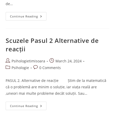
de…
Scuzele
Continue Reading
Pasul
1
Asumarea
Faptelor
Scuzele Pasul 2 Alternative de
reacții
Post
Post
Psihologietimisoara
March 24, 2024
author:
published:
Post
Post
Psihologie
0 Comments
category:
comments:
PASUL 2. Alternative de reacție Știm de la matematică
că o problemă are minim o soluție, iar viața reală are
,uneori mai multe probleme decât soluții. Sau…
Scuzele
Continue Reading
Pasul
2