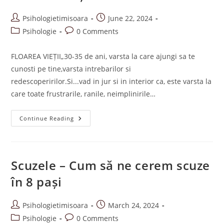
Post
Post
Psihologietimisoara
June 22, 2024
author:
published:
Post
Post
Psihologie
0 Comments
category:
comments:
FLOAREA VIEȚII„30-35 de ani, varsta la care ajungi sa te
cunosti pe tine,varsta intrebarilor si
redescoperirilor.Si...vad in jur si in interior ca, este varsta la
care toate frustrarile, ranile, neimplinirile…
Floarea
Continue Reading
Vieții
Scuzele – Cum să ne cerem scuze
în 8 pași
Post
Post
Psihologietimisoara
March 24, 2024
author:
published:
Post
Post
Psihologie
0 Comments