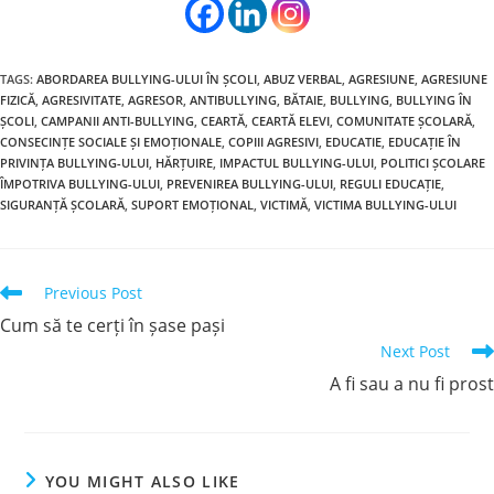
TAGS:
ABORDAREA BULLYING-ULUI ÎN ȘCOLI
,
ABUZ VERBAL
,
AGRESIUNE
,
AGRESIUNE
FIZICĂ
,
AGRESIVITATE
,
AGRESOR
,
ANTIBULLYING
,
BĂTAIE
,
BULLYING
,
BULLYING ÎN
ȘCOLI
,
CAMPANII ANTI-BULLYING
,
CEARTĂ
,
CEARTĂ ELEVI
,
COMUNITATE ȘCOLARĂ
,
CONSECINȚE SOCIALE ȘI EMOȚIONALE
,
COPIII AGRESIVI
,
EDUCATIE
,
EDUCAȚIE ÎN
PRIVINȚA BULLYING-ULUI
,
HĂRȚUIRE
,
IMPACTUL BULLYING-ULUI
,
POLITICI ȘCOLARE
ÎMPOTRIVA BULLYING-ULUI
,
PREVENIREA BULLYING-ULUI
,
REGULI EDUCAȚIE
,
SIGURANȚĂ ȘCOLARĂ
,
SUPORT EMOȚIONAL
,
VICTIMĂ
,
VICTIMA BULLYING-ULUI
Previous Post
Cum să te cerți în șase pași
Next Post
A fi sau a nu fi prost
YOU MIGHT ALSO LIKE