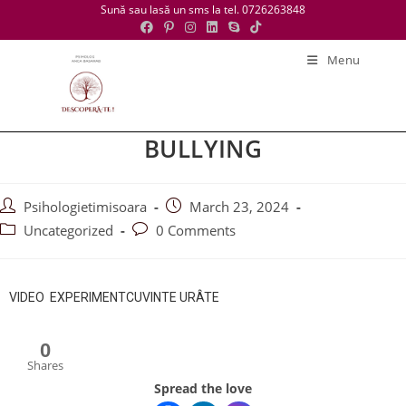
Sună sau lasă un sms la tel. 0726263848
Menu
BULLYING
Psihologietimisoara
March 23, 2024
Uncategorized
0 Comments
VIDEO EXPERIMENTCUVINTE URÂTE
0
Shares
Spread the love