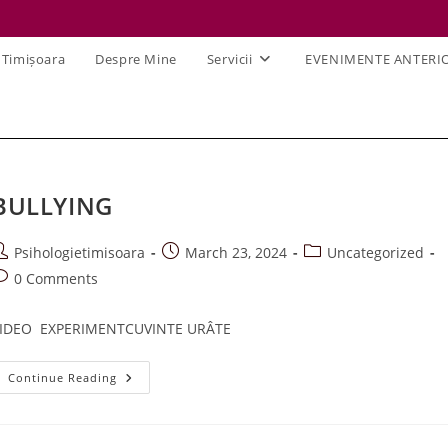
 Timișoara
Despre Mine
Servicii
EVENIMENTE ANTERI
BULLYING
ost
Post
Post
Psihologietimisoara
March 23, 2024
Uncategorized
uthor:
published:
category:
ost
0 Comments
omments:
IDEO EXPERIMENTCUVINTE URÂTE
BULLYING
Continue Reading