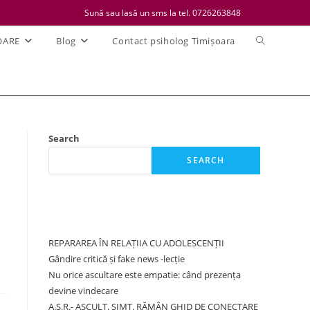
Sună sau lasă un sms la tel. 0726263848
Toggle
OARE
Blog
Contact psiholog Timișoara
website
search
Search
SEARCH
Recent Posts
REPARAREA ÎN RELAȚIIA CU ADOLESCENȚII
Gândire critică și fake news -lecție
Nu orice ascultare este empatie: când prezența
devine vindecare
A.S.R.- ASCULT. SIMT. RĂMÂN GHID DE CONECTARE