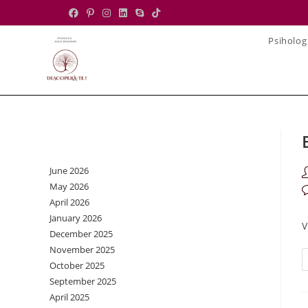
Skip
to
Psiholog
content
Archives
June 2026
P
May 2026
a
P
April 2026
c
January 2026
V
December 2025
November 2025
October 2025
September 2025
April 2025