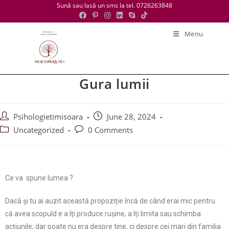
Sună sau lasă un sms la tel. 0726263848
Menu
Gura lumii
Psihologietimisoara
June 28, 2024
Uncategorized
0 Comments
Ce va spune lumea ?
Dacă și tu ai auzit această propoziție încă de când erai mic pentru
că avea scopuld e a îți produce rușine, a îți limita sau schimba
acțiunile, dar poate nu era despre tine, ci despre cei mari din familia