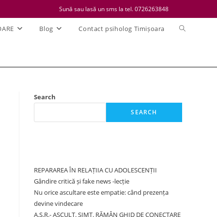
Sună sau lasă un sms la tel. 0726263848
Toggle
OARE
Blog
Contact psiholog Timișoara
website
search
Search
SEARCH
Recent Posts
REPARAREA ÎN RELAȚIIA CU ADOLESCENȚII
Gândire critică și fake news -lecție
Nu orice ascultare este empatie: când prezența
devine vindecare
A.S.R.- ASCULT. SIMT. RĂMÂN GHID DE CONECTARE