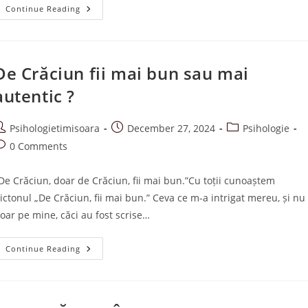
COMUNICARE
Continue Reading
AUTENTICĂ-
Made
By
Adunat.ro
De Crăciun fii mai bun sau mai
autentic ?
ost
Post
Post
Psihologietimisoara
December 27, 2024
Psihologie
uthor:
published:
category:
ost
0 Comments
omments:
De Crăciun, doar de Crăciun, fii mai bun.”Cu toții cunoaștem
ictonul „De Crăciun, fii mai bun.” Ceva ce m-a intrigat mereu, și nu
oar pe mine, căci au fost scrise…
De
Continue Reading
Crăciun
Fii
Mai
Bun
Sau
Mai