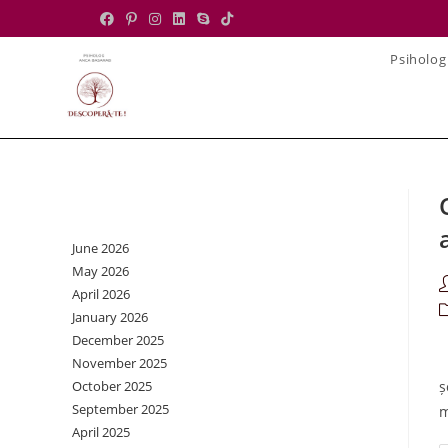
Skip
to
Psiholog
content
Archives
June 2026
May 2026
P
April 2026
a
P
January 2026
c
December 2025
Î
November 2025
October 2025
ș
September 2025
m
April 2025