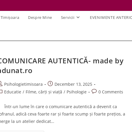
 Timișoara
Despre Mine
Servicii
EVENIMENTE ANTERI
COMUNICARE AUTENTICĂ- made by
adunat.ro
ost
Post
Psihologietimisoara
December 13, 2025
uthor:
published:
ost
Post
Educatie
/
Filme, cărți și viață
/
Psihologie
0 Comments
ategory:
comments:
ntr-un lume în care o comunicare autentică a devenit ca
ofranul, adică ceva foarte rar și foarte scump și foarte prețios, a
erge la un atelier dedicat…