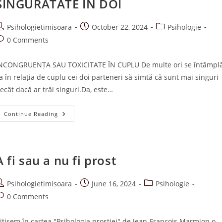
SINGURĂTATE ÎN DOI
Autentic
?
ost
Post
Post
Psihologietimisoara
October 22, 2024
Psihologie
uthor:
published:
category:
ost
0 Comments
omments:
NCONGRUENȚA SAU TOXICITATE ÎN CUPLU De multe ori se întâmpl
a în relația de cuplu cei doi parteneri să simtă că sunt mai singuri
ecât dacă ar trăi singuri.Da, este…
SINGURĂTATE
Continue Reading
ÎN
DOI
A fi sau a nu fi prost
ost
Post
Post
Psihologietimisoara
June 16, 2024
Psihologie
uthor:
published:
category:
ost
0 Comments
omments:
itisem în cartea "Psihologia prostiei" de Jean-Francois Marmion o