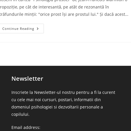
ropoziție, pe cât de interesantă, pe atât de rezonantă în
trăfundurile minții: "orice prost își are prostul lui." Și dacă acest…
A
Continue Reading
Fi
Sau
A
Nu
Fi
Prost
Newsletter
Inscriete la Newsletter-ul nostru pentru a fi la curent
cu cele mai noi cursuri, postari, informatii din
domeniul psihologiei si dezvoltarii personale a
copilului.
Email address: