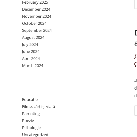
February 2025
December 2024
November 2024
October 2024
September 2024
August 2024
July 2024
June 2024
P
April 2024
a
P
March 2024
c
„
Categories
d
d
Educatie
Filme, cărți și viață
Parenting
Poezie
Psihologie
Uncategorized