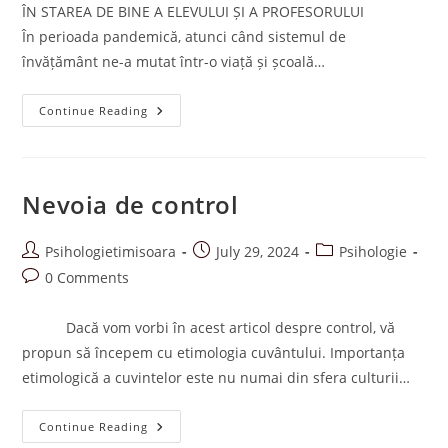
ÎN STAREA DE BINE A ELEVULUI ȘI A PROFESORULUI
În perioada pandemică, atunci când sistemul de
învățământ ne-a mutat într-o viață și școală…
COEZIUNEA
Continue Reading
SOCIALĂ
A
GRUPULUI
CLASEI
ȘI
STAREA
Nevoia de control
DE
BINE
A
Post
ELEVULUI
Post
Post
Psihologietimisoara
July 29, 2024
Psihologie
ȘI
author:
published:
category:
Post
0 Comments
PROFESORULUI
comments:
Dacă vom vorbi în acest articol despre control, vă
propun să începem cu etimologia cuvântului. Importanța
etimologică a cuvintelor este nu numai din sfera culturii…
Nevoia
Continue Reading
De