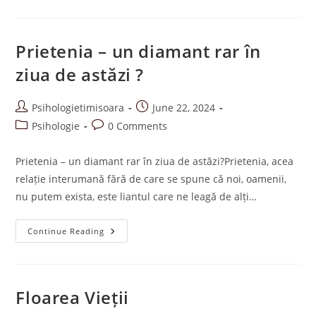
Control
Prietenia – un diamant rar în
ziua de astăzi ?
Post
Post
Psihologietimisoara
June 22, 2024
author:
published:
Post
Post
Psihologie
0 Comments
category:
comments:
Prietenia – un diamant rar în ziua de astăzi?Prietenia, acea
relație interumană fără de care se spune că noi, oamenii,
nu putem exista, este liantul care ne leagă de alți…
Prietenia
Continue Reading
–
Un
Diamant
Rar
În
Ziua
Floarea Vieții
De
Astăzi