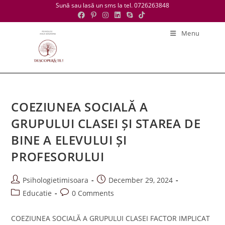
Skip
Sună sau lasă un sms la tel. 0726263848
to
content
Menu
COEZIUNEA SOCIALĂ A
GRUPULUI CLASEI ȘI STAREA DE
BINE A ELEVULUI ȘI
PROFESORULUI
Post
Post
Psihologietimisoara
December 29, 2024
author:
published:
Post
Post
Educatie
0 Comments
category:
comments:
COEZIUNEA SOCIALĂ A GRUPULUI CLASEI FACTOR IMPLICAT