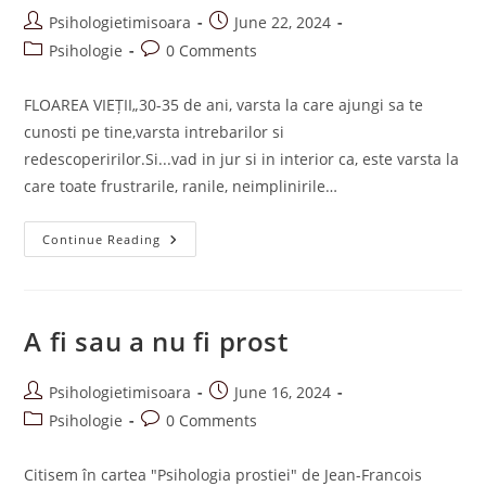
?
Post
Post
Psihologietimisoara
June 22, 2024
author:
published:
Post
Post
Psihologie
0 Comments
category:
comments:
FLOAREA VIEȚII„30-35 de ani, varsta la care ajungi sa te
cunosti pe tine,varsta intrebarilor si
redescoperirilor.Si...vad in jur si in interior ca, este varsta la
care toate frustrarile, ranile, neimplinirile…
Floarea
Continue Reading
Vieții
A fi sau a nu fi prost
Post
Post
Psihologietimisoara
June 16, 2024
author:
published:
Post
Post
Psihologie
0 Comments
category:
comments:
Citisem în cartea "Psihologia prostiei" de Jean-Francois