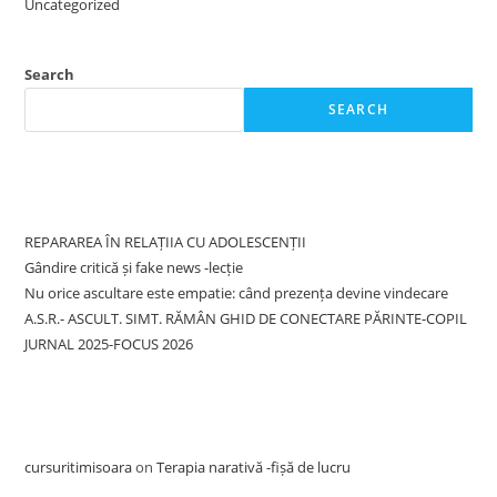
Uncategorized
Search
SEARCH
Recent Posts
REPARAREA ÎN RELAȚIIA CU ADOLESCENȚII
Gândire critică și fake news -lecție
Nu orice ascultare este empatie: când prezența devine vindecare
A.S.R.- ASCULT. SIMT. RĂMÂN GHID DE CONECTARE PĂRINTE-COPIL
JURNAL 2025-FOCUS 2026
Recent Comments
cursuritimisoara
on
Terapia narativă -fișă de lucru