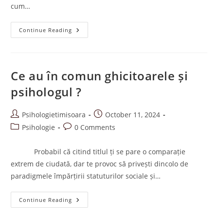
cum…
Scrie-
Continue Reading
Ți
Povestea
Cu
Praf
De
Stele
Ce au în comun ghicitoarele și
psihologul ?
Post
Post
Psihologietimisoara
October 11, 2024
author:
published:
Post
Post
Psihologie
0 Comments
category:
comments:
Probabil că citind titlul ți se pare o comparație
extrem de ciudată, dar te provoc să privești dincolo de
paradigmele împărțirii statuturilor sociale și…
Ce
Continue Reading
Au
În