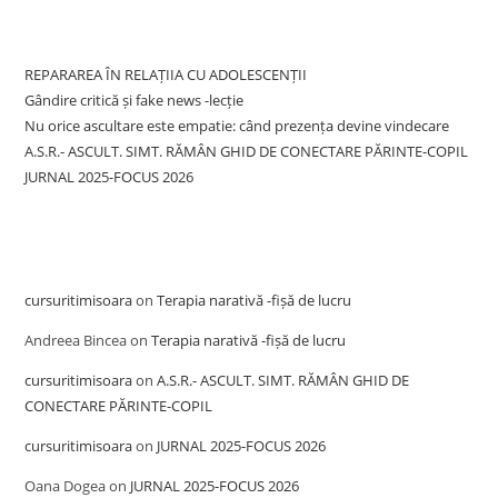
Recent Posts
REPARAREA ÎN RELAȚIIA CU ADOLESCENȚII
Gândire critică și fake news -lecție
Nu orice ascultare este empatie: când prezența devine vindecare
A.S.R.- ASCULT. SIMT. RĂMÂN GHID DE CONECTARE PĂRINTE-COPIL
JURNAL 2025-FOCUS 2026
Recent Comments
cursuritimisoara
on
Terapia narativă -fișă de lucru
Andreea Bincea
on
Terapia narativă -fișă de lucru
cursuritimisoara
on
A.S.R.- ASCULT. SIMT. RĂMÂN GHID DE
CONECTARE PĂRINTE-COPIL
cursuritimisoara
on
JURNAL 2025-FOCUS 2026
Oana Dogea
on
JURNAL 2025-FOCUS 2026