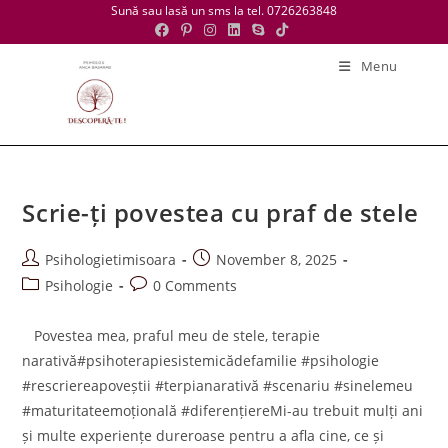
Skip
Sună sau lasă un sms la tel. 0726263848
to
content
Menu
Scrie-ți povestea cu praf de stele
Post
Post
Psihologietimisoara
November 8, 2025
author:
published:
Post
Post
Psihologie
0 Comments
category:
comments:
Povestea mea, praful meu de stele, terapie
narativă#psihoterapiesistemicădefamilie #psihologie
#rescriereapoveștii #terpianarativă #scenariu #sinelemeu
#maturitateemoțională #diferențiereMi-au trebuit mulți ani
și multe experiențe dureroase pentru a afla cine, ce și