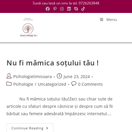
Skip
Sună sau lasă un sms la tel. 0726263848
to
content
Menu
Nu fi mămica soțului tău !
Post
Post
Psihologietimisoara
June 23, 2024
author:
published:
Post
Post
Psihologie
/
Uncategorized
0 Comments
category:
comments:
Nu fi mămica soțului tău!Zeci sau chiar sute de
articole cu sfaturi despre căsnicie și despre cum să fii
bărbat sau femeie adevărată împânzesc internetul.…
Nu
Continue Reading