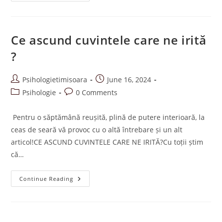
Fi
Mămica
Soțului
Tău
!
Ce ascund cuvintele care ne irită
?
Post
Post
Psihologietimisoara
June 16, 2024
author:
published:
Post
Post
Psihologie
0 Comments
category:
comments:
Pentru o săptămână reușită, plină de putere interioară, la
ceas de seară vă provoc cu o altă întrebare și un alt
articol!CE ASCUND CUVINTELE CARE NE IRITĂ?Cu toții știm
că…
Ce
Continue Reading
Ascund
Cuvintele
Care
Ne
Irită
?