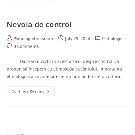
ÎN
DOI
Nevoia de control
Post
Post
Post
Psihologietimisoara
July 29, 2024
Psihologie
author:
published:
category:
Post
0 Comments
comments:
Dacă vom vorbi în acest articol despre control, vă
propun să începem cu etimologia cuvântului. Importanța
etimologică a cuvintelor este nu numai din sfera culturii…
Nevoia
Continue Reading
De
Control
Archives