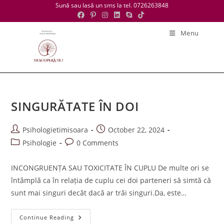
Skip
Sună sau lasă un sms la tel. 0726263848
to
content
Menu
SINGURĂTATE ÎN DOI
Post
Post
Psihologietimisoara
October 22, 2024
author:
published:
Post
Post
Psihologie
0 Comments
category:
comments:
INCONGRUENȚA SAU TOXICITATE ÎN CUPLU De multe ori se
întâmplă ca în relația de cuplu cei doi parteneri să simtă că
sunt mai singuri decât dacă ar trăi singuri.Da, este…
SINGURĂTATE
Continue Reading