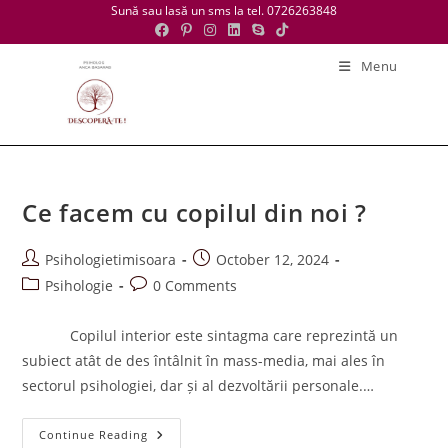
Skip
Sună sau lasă un sms la tel. 0726263848
to
content
Menu
Ce facem cu copilul din noi ?
Post
Post
Psihologietimisoara
October 12, 2024
author:
published:
Post
Post
Psihologie
0 Comments
category:
comments:
Copilul interior este sintagma care reprezintă un
subiect atât de des întâlnit în mass-media, mai ales în
sectorul psihologiei, dar și al dezvoltării personale.…
Ce
Continue Reading