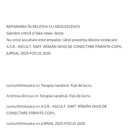
Recent Posts
REPARAREA ÎN RELAȚIIA CU ADOLESCENȚII
Gândire critică și fake news -lecție
Nu orice ascultare este empatie: când prezența devine vindecare
A.S.R.- ASCULT. SIMT. RĂMÂN GHID DE CONECTARE PĂRINTE-COPIL
JURNAL 2025-FOCUS 2026
Recent Comments
cursuritimisoara
on
Terapia narativă -fișă de lucru
Andreea Bincea
on
Terapia narativă -fișă de lucru
cursuritimisoara
on
A.S.R.- ASCULT. SIMT. RĂMÂN GHID DE
CONECTARE PĂRINTE-COPIL
cursuritimisoara
on
JURNAL 2025-FOCUS 2026