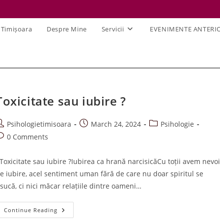
 Timișoara
Despre Mine
Servicii
EVENIMENTE ANTERI
Toxicitate sau iubire ?
ost
Post
Post
Psihologietimisoara
March 24, 2024
Psihologie
uthor:
published:
category:
ost
0 Comments
omments:
oxicitate sau iubire ?Iubirea ca hrană narcisicăCu toții avem nevo
e iubire, acel sentiment uman fără de care nu doar spiritul se
sucă, ci nici măcar relațiile dintre oameni…
Toxicitate
Continue Reading
Sau