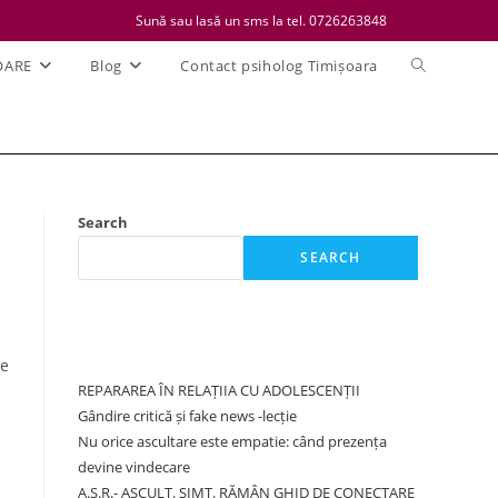
Sună sau lasă un sms la tel. 0726263848
Toggle
OARE
Blog
Contact psiholog Timișoara
website
search
Search
SEARCH
Recent Posts
ie
REPARAREA ÎN RELAȚIIA CU ADOLESCENȚII
Gândire critică și fake news -lecție
Nu orice ascultare este empatie: când prezența
devine vindecare
A.S.R.- ASCULT. SIMT. RĂMÂN GHID DE CONECTARE