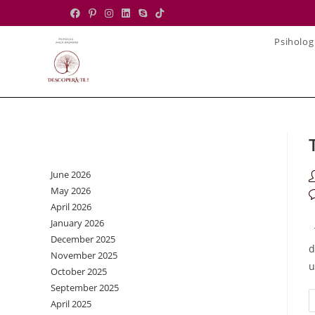
Skip
to
Psiholog
content
Archives
June 2026
P
May 2026
a
P
April 2026
c
January 2026
T
December 2025
d
November 2025
u
October 2025
September 2025
April 2025