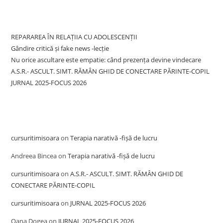
Recent Posts
REPARAREA ÎN RELAȚIIA CU ADOLESCENȚII
Gândire critică și fake news -lecție
Nu orice ascultare este empatie: când prezența devine vindecare
A.S.R.- ASCULT. SIMT. RĂMÂN GHID DE CONECTARE PĂRINTE-COPIL
JURNAL 2025-FOCUS 2026
Recent Comments
cursuritimisoara
on
Terapia narativă -fișă de lucru
Andreea Bincea
on
Terapia narativă -fișă de lucru
cursuritimisoara
on
A.S.R.- ASCULT. SIMT. RĂMÂN GHID DE
CONECTARE PĂRINTE-COPIL
cursuritimisoara
on
JURNAL 2025-FOCUS 2026
Oana Dogea
on
JURNAL 2025-FOCUS 2026