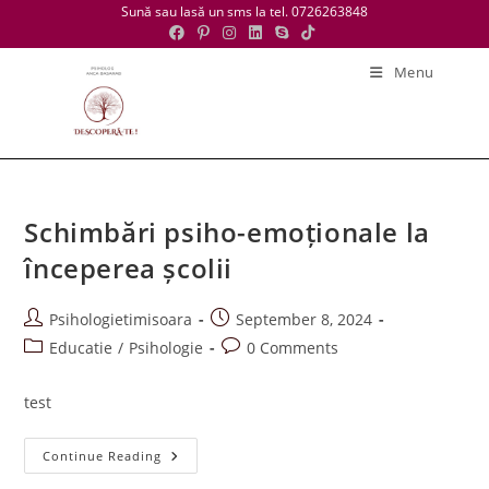
Skip
Sună sau lasă un sms la tel. 0726263848
to
content
Menu
Schimbări psiho-emoționale la
începerea școlii
Post
Post
Psihologietimisoara
September 8, 2024
author:
published:
Post
Post
Educatie
/
Psihologie
0 Comments
category:
comments:
test
Schimbări
Continue Reading
Psiho-
Emoționale