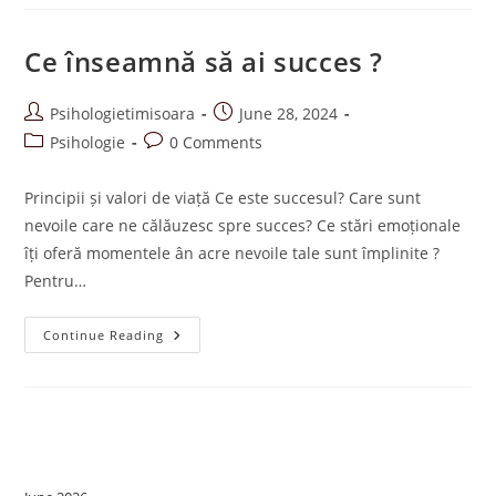
Ce înseamnă să ai succes ?
Post
Post
Psihologietimisoara
June 28, 2024
author:
published:
Post
Post
Psihologie
0 Comments
category:
comments:
Principii și valori de viață Ce este succesul? Care sunt
nevoile care ne călăuzesc spre succes? Ce stări emoționale
îți oferă momentele ân acre nevoile tale sunt împlinite ?
Pentru…
Ce
Continue Reading
Înseamnă
Să
Ai
Succes
?
Archives