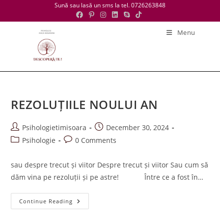
Skip
Sună sau lasă un sms la tel. 0726263848
to
content
Menu
REZOLUȚIILE NOULUI AN
Post
Post
Psihologietimisoara
December 30, 2024
author:
published:
Post
Post
Psihologie
0 Comments
category:
comments:
sau despre trecut și viitor Despre trecut și viitor Sau cum să
dăm vina pe rezoluții și pe astre! Între ce a fost în…
REZOLUȚIILE
Continue Reading
NOULUI
AN