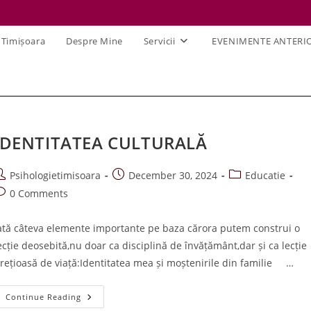
 Timișoara
Despre Mine
Servicii
EVENIMENTE ANTERI
IDENTITATEA CULTURALĂ
ost
Post
Post
Psihologietimisoara
December 30, 2024
Educatie
uthor:
published:
category:
ost
0 Comments
omments:
ată câteva elemente importante pe baza cărora putem construi o
ecție deosebită,nu doar ca disciplină de învățământ,dar și ca lecție
rețioasă de viață:Identitatea mea și moștenirile din familie …
IDENTITATEA
Continue Reading
CULTURALĂ