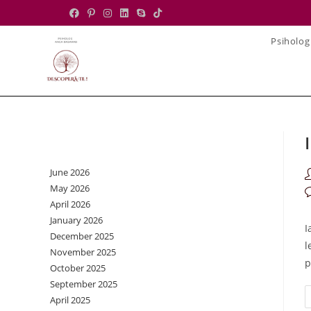
Skip
to
Psiholog
content
Archives
June 2026
P
May 2026
a
P
April 2026
c
January 2026
I
December 2025
l
November 2025
p
October 2025
September 2025
April 2025