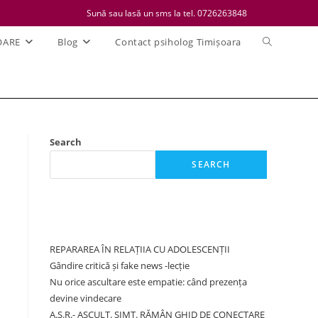
Sună sau lasă un sms la tel. 0726263848
Toggle
OARE
Blog
Contact psiholog Timișoara
website
search
Search
SEARCH
Recent Posts
REPARAREA ÎN RELAȚIIA CU ADOLESCENȚII
Gândire critică și fake news -lecție
Nu orice ascultare este empatie: când prezența
devine vindecare
A.S.R.- ASCULT. SIMT. RĂMÂN GHID DE CONECTARE