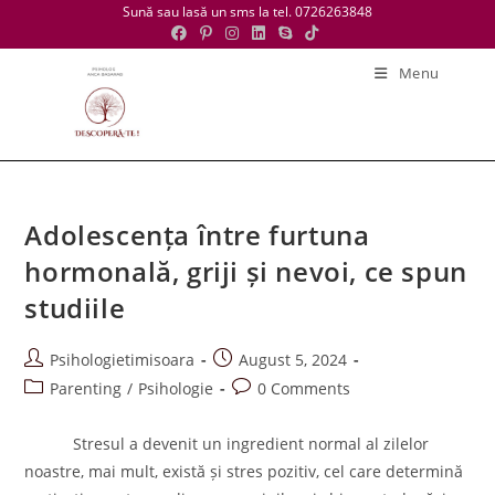
Skip
Sună sau lasă un sms la tel. 0726263848
to
content
Menu
Adolescența între furtuna
hormonală, griji și nevoi, ce spun
studiile
Post
Post
Psihologietimisoara
August 5, 2024
author:
published:
Post
Post
Parenting
/
Psihologie
0 Comments
category:
comments:
Stresul a devenit un ingredient normal al zilelor
noastre, mai mult, există și stres pozitiv, cel care determină