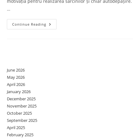
motivația pentru realizarea sarcinilor și chiar autodepășire.
…
Adolescența
Continue Reading
Între
Furtuna
Hormonală,
Griji
Și
Nevoi,
Archives
Ce
Spun
Studiile
June 2026
May 2026
April 2026
January 2026
December 2025
November 2025
October 2025
September 2025
April 2025
February 2025