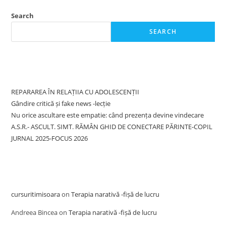
Search
SEARCH
Recent Posts
REPARAREA ÎN RELAȚIIA CU ADOLESCENȚII
Gândire critică și fake news -lecție
Nu orice ascultare este empatie: când prezența devine vindecare
A.S.R.- ASCULT. SIMT. RĂMÂN GHID DE CONECTARE PĂRINTE-COPIL
JURNAL 2025-FOCUS 2026
Recent Comments
cursuritimisoara
on
Terapia narativă -fișă de lucru
Andreea Bincea
on
Terapia narativă -fișă de lucru