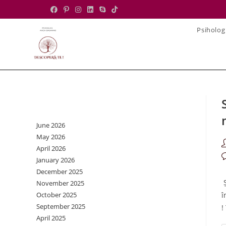
Skip
to
Psiholog
content
Archives
June 2026
May 2026
P
April 2026
a
P
January 2026
c
December 2025
Ș
November 2025
October 2025
î
September 2025
!
April 2025