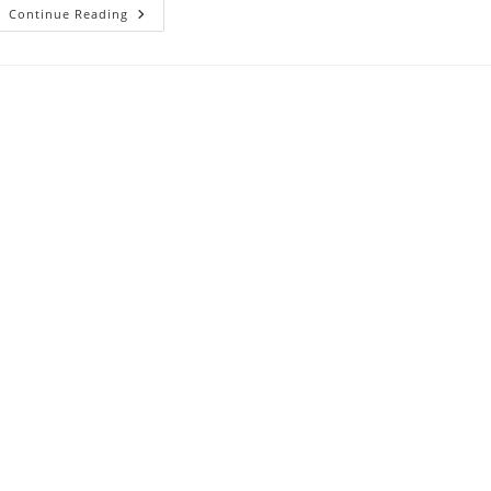
Sărbători
Continue Reading
Liniștite
Sau
Tu
Cine
Ești
La
Masa
De
Crăciun
?