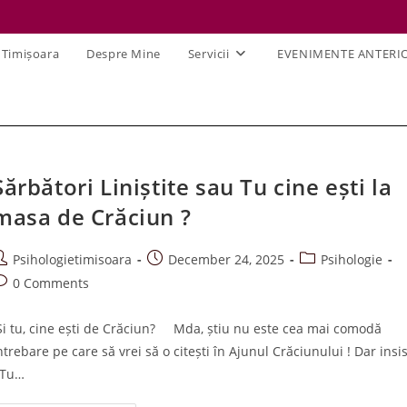
 Timișoara
Despre Mine
Servicii
EVENIMENTE ANTERI
Sărbători Liniștite sau Tu cine ești la
masa de Crăciun ?
ost
Post
Post
Psihologietimisoara
December 24, 2025
Psihologie
uthor:
published:
category:
ost
0 Comments
omments:
i tu, cine ești de Crăciun? Mda, știu nu este cea mai comodă
ntrebare pe care să vrei să o citești în Ajunul Crăciunului ! Dar insis
 Tu…