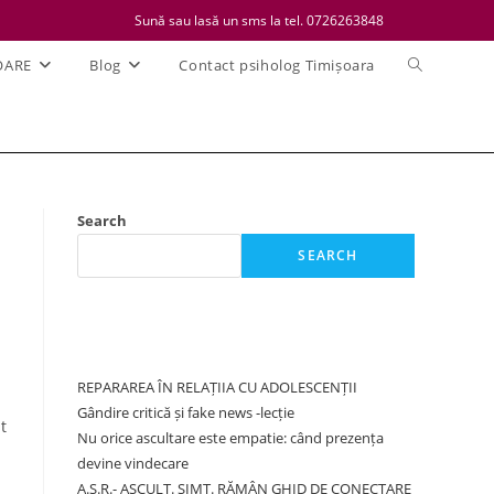
Sună sau lasă un sms la tel. 0726263848
Toggle
OARE
Blog
Contact psiholog Timișoara
website
search
Search
SEARCH
Recent Posts
REPARAREA ÎN RELAȚIIA CU ADOLESCENȚII
Gândire critică și fake news -lecție
t
Nu orice ascultare este empatie: când prezența
devine vindecare
A.S.R.- ASCULT. SIMT. RĂMÂN GHID DE CONECTARE