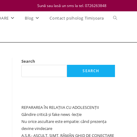
Sună sau lasă un sms la tel. 0726263848
Toggle
OARE
Blog
Contact psiholog Timișoara
website
search
Search
SEARCH
Recent Posts
REPARAREA ÎN RELAȚIIA CU ADOLESCENȚII
Gândire critică și fake news -lecție
Nu orice ascultare este empatie: când prezența
devine vindecare
A.S.R.- ASCULT. SIMT. RĂMÂN GHID DE CONECTARE