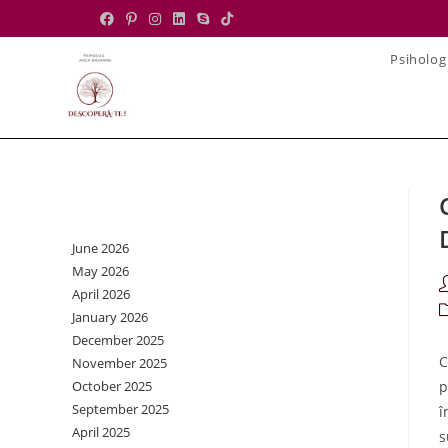
Skip
to
Psiholog
content
Archives
June 2026
May 2026
P
April 2026
a
P
January 2026
c
December 2025
C
November 2025
October 2025
p
September 2025
î
April 2025
s