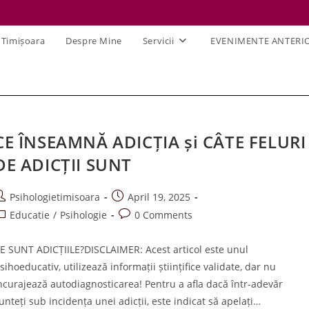
 Timișoara
Despre Mine
Servicii
EVENIMENTE ANTERI
CE ÎNSEAMNĂ ADICȚIA și CÂTE FELURI
DE ADICȚII SUNT
ost
Post
Psihologietimisoara
April 19, 2025
uthor:
published:
ost
Post
Educatie
/
Psihologie
0 Comments
ategory:
comments:
E SUNT ADICȚIILE?DISCLAIMER: Acest articol este unul
sihoeducativ, utilizează informații științifice validate, dar nu
ncurajează autodiagnosticarea! Pentru a afla dacă într-adevăr
unteți sub incidența unei adicții, este indicat să apelați…