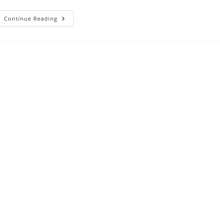
CE
Continue Reading
ÎNSEAMNĂ
ADICȚIA
Și
CÂTE
FELURI
DE
ADICȚII
SUNT