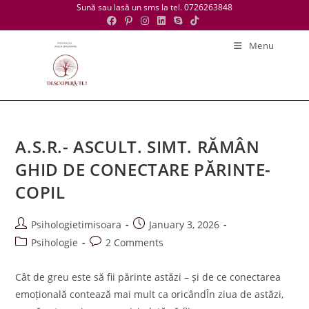
Skip
Sună sau lasă un sms la tel. 0726263848
to
content
Menu
A.S.R.- ASCULT. SIMT. RĂMÂN
GHID DE CONECTARE PĂRINTE-
COPIL
Post
Post
Psihologietimisoara
January 3, 2026
author:
published:
Post
Post
Psihologie
2 Comments
category:
comments:
Cât de greu este să fii părinte astăzi – și de ce conectarea
emoțională contează mai mult ca oricândÎn ziua de astăzi,