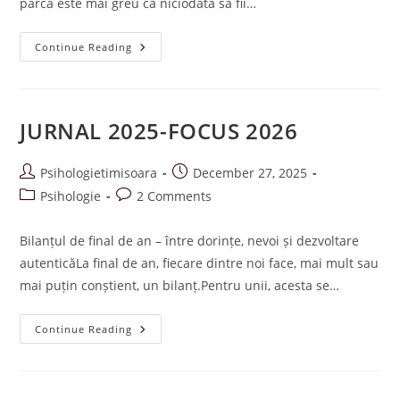
parcă este mai greu ca niciodată să fii…
A.S.R.-
Continue Reading
ASCULT.
SIMT.
RĂMÂN
GHID
DE
CONECTARE
JURNAL 2025-FOCUS 2026
PĂRINTE-
COPIL
Post
Post
Psihologietimisoara
December 27, 2025
author:
published:
Post
Post
Psihologie
2 Comments
category:
comments:
Bilanțul de final de an – între dorințe, nevoi și dezvoltare
autenticăLa final de an, fiecare dintre noi face, mai mult sau
mai puțin conștient, un bilanț.Pentru unii, acesta se…
JURNAL
Continue Reading
2025-
FOCUS
2026