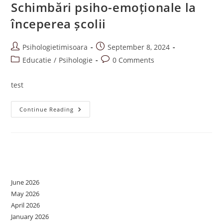
Schimbări psiho-emoționale la
începerea școlii
Post
Post
Psihologietimisoara
September 8, 2024
author:
published:
Post
Post
Educatie
/
Psihologie
0 Comments
category:
comments:
test
Schimbări
Continue Reading
Psiho-
Emoționale
La
Începerea
Școlii
Archives
June 2026
May 2026
April 2026
January 2026