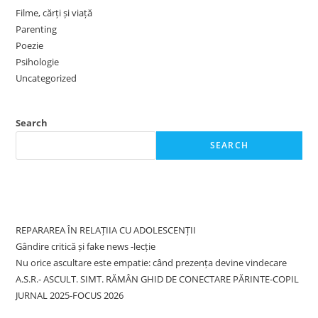
Filme, cărți și viață
Parenting
Poezie
Psihologie
Uncategorized
Search
SEARCH
Recent Posts
REPARAREA ÎN RELAȚIIA CU ADOLESCENȚII
Gândire critică și fake news -lecție
Nu orice ascultare este empatie: când prezența devine vindecare
A.S.R.- ASCULT. SIMT. RĂMÂN GHID DE CONECTARE PĂRINTE-COPIL
JURNAL 2025-FOCUS 2026