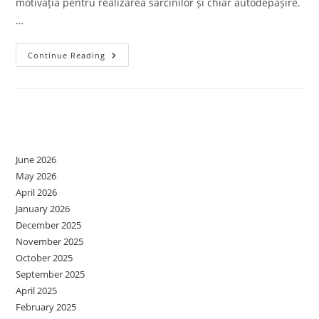
motivația pentru realizarea sarcinilor și chiar autodepășire.
…
Adolescența
Continue Reading
Între
Furtuna
Hormonală,
Griji
Și
Nevoi,
Archives
Ce
Spun
Studiile
June 2026
May 2026
April 2026
January 2026
December 2025
November 2025
October 2025
September 2025
April 2025
February 2025