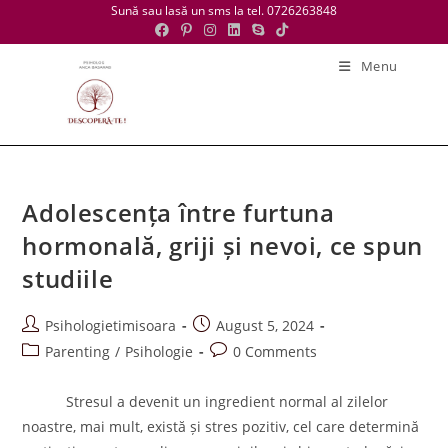
Skip
Sună sau lasă un sms la tel. 0726263848
to
content
Menu
Adolescența între furtuna
hormonală, griji și nevoi, ce spun
studiile
Post
Post
Psihologietimisoara
August 5, 2024
author:
published:
Post
Post
Parenting
/
Psihologie
0 Comments
category:
comments:
Stresul a devenit un ingredient normal al zilelor
noastre, mai mult, există și stres pozitiv, cel care determină