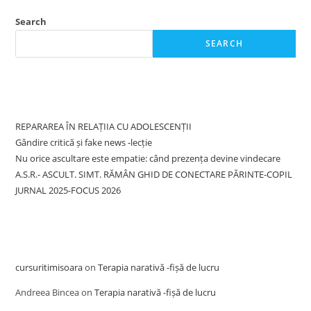
Search
SEARCH
Recent Posts
REPARAREA ÎN RELAȚIIA CU ADOLESCENȚII
Gândire critică și fake news -lecție
Nu orice ascultare este empatie: când prezența devine vindecare
A.S.R.- ASCULT. SIMT. RĂMÂN GHID DE CONECTARE PĂRINTE-COPIL
JURNAL 2025-FOCUS 2026
Recent Comments
cursuritimisoara
on
Terapia narativă -fișă de lucru
Andreea Bincea
on
Terapia narativă -fișă de lucru