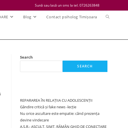
Sună sau lasă un sms la tel. 0726263848
Toggle
OARE
Blog
Contact psiholog Timișoara
website
search
Search
SEARCH
Recent Posts
ă
REPARAREA ÎN RELAȚIIA CU ADOLESCENȚII
Gândire critică și fake news -lecție
Nu orice ascultare este empatie: când prezența
devine vindecare
A.S.R.- ASCULT. SIMT. RĂMÂN GHID DE CONECTARE