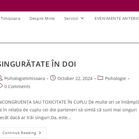
 Timișoara
Despre Mine
Servicii
EVENIMENTE ANTERI
SINGURĂTATE ÎN DOI
ost
Post
Post
Psihologietimisoara
October 22, 2024
Psihologie
uthor:
published:
category:
ost
0 Comments
omments:
NCONGRUENȚA SAU TOXICITATE ÎN CUPLU De multe ori se întâmpl
a în relația de cuplu cei doi parteneri să simtă că sunt mai singuri
ecât dacă ar trăi singuri.Da, este…
SINGURĂTATE
Continue Reading
ÎN