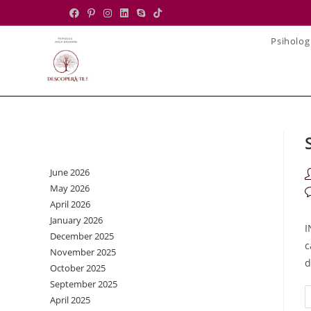
Skip
to
Psiholog
content
Archives
June 2026
P
May 2026
a
P
April 2026
c
January 2026
I
December 2025
c
November 2025
d
October 2025
September 2025
April 2025