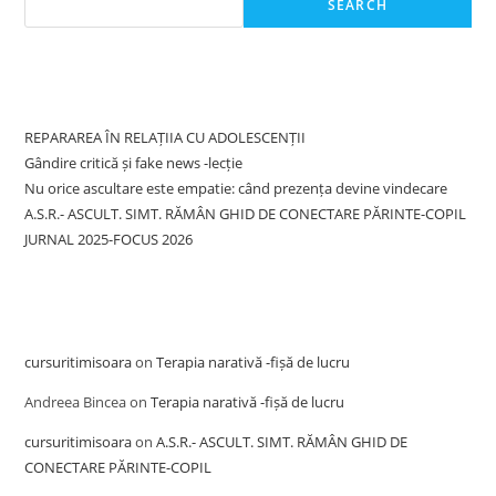
SEARCH
Recent Posts
REPARAREA ÎN RELAȚIIA CU ADOLESCENȚII
Gândire critică și fake news -lecție
Nu orice ascultare este empatie: când prezența devine vindecare
A.S.R.- ASCULT. SIMT. RĂMÂN GHID DE CONECTARE PĂRINTE-COPIL
JURNAL 2025-FOCUS 2026
Recent Comments
cursuritimisoara
on
Terapia narativă -fișă de lucru
Andreea Bincea
on
Terapia narativă -fișă de lucru
cursuritimisoara
on
A.S.R.- ASCULT. SIMT. RĂMÂN GHID DE
CONECTARE PĂRINTE-COPIL