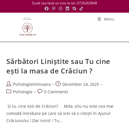
Skip
Sună sau lasă un sms la tel. 0726263848
to
content
Menu
Sărbători Liniștite sau Tu cine
ești la masa de Crăciun ?
Post
Post
Psihologietimisoara
December 24, 2025
author:
published:
Post
Post
Psihologie
0 Comments
category:
comments:
Și tu, cine ești de Crăciun? Mda, știu nu este cea mai
comodă întrebare pe care să vrei să o citești în Ajunul
Crăciunului ! Dar insist ! Tu…