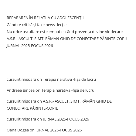
Recent Posts
REPARAREA ÎN RELAȚIIA CU ADOLESCENȚII
Gândire critică și fake news -lecție
Nu orice ascultare este empatie: când prezența devine vindecare
A.S.R.- ASCULT. SIMT. RĂMÂN GHID DE CONECTARE PĂRINTE-COPIL
JURNAL 2025-FOCUS 2026
Recent Comments
cursuritimisoara
on
Terapia narativă -fișă de lucru
Andreea Bincea
on
Terapia narativă -fișă de lucru
cursuritimisoara
on
A.S.R.- ASCULT. SIMT. RĂMÂN GHID DE
CONECTARE PĂRINTE-COPIL
cursuritimisoara
on
JURNAL 2025-FOCUS 2026
Oana Dogea
on
JURNAL 2025-FOCUS 2026