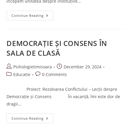
începem unitatea despre instituțiile…
LECȚIE
Continue Reading
REGIMURI
POLITICE-
LECȚIE
DESPRE
CUM
VEDEM
DEMOCRAȚIE ȘI CONSENS ÎN
VIAȚA
SALA DE CLASĂ
Post
Post
Psihologietimisoara
December 29, 2024
author:
published:
Post
Post
Educatie
0 Comments
category:
comments:
Proiect: Rezolvarea Conflictului – Lecții despre
Democrație și Consens În vacanță, îmi este dor de
dragii…
DEMOCRAȚIE
Continue Reading
ȘI
CONSENS
ÎN