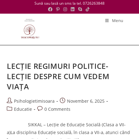
Skip
Sună sau lasă un sms la tel. 0726263848
to
content
Menu
LECȚIE REGIMURI POLITICE-
LECȚIE DESPRE CUM VEDEM
VIAȚA
Post
Post
Psihologietimisoara
November 6, 2025
author:
published:
Post
Post
Educatie
0 Comments
category:
comments:
SIKKAL – Lecție de Educație Socială (Clasa a VII-
a)La disciplina Educație socială, în clasa a VII‑a, atunci când