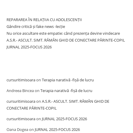
Recent Posts
REPARAREA ÎN RELAȚIIA CU ADOLESCENȚII
Gândire critică și fake news -lecție
Nu orice ascultare este empatie: când prezența devine vindecare
A.S.R.- ASCULT. SIMT. RĂMÂN GHID DE CONECTARE PĂRINTE-COPIL
JURNAL 2025-FOCUS 2026
Recent Comments
cursuritimisoara
on
Terapia narativă -fișă de lucru
Andreea Bincea
on
Terapia narativă -fișă de lucru
cursuritimisoara
on
A.S.R.- ASCULT. SIMT. RĂMÂN GHID DE
CONECTARE PĂRINTE-COPIL
cursuritimisoara
on
JURNAL 2025-FOCUS 2026
Oana Dogea
on
JURNAL 2025-FOCUS 2026