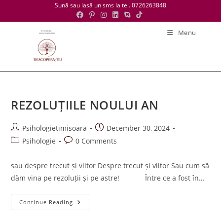
Skip
Sună sau lasă un sms la tel. 0726263848
to
content
Menu
REZOLUȚIILE NOULUI AN
Post
Post
Psihologietimisoara
December 30, 2024
author:
published:
Post
Post
Psihologie
0 Comments
category:
comments:
sau despre trecut și viitor Despre trecut și viitor Sau cum să
dăm vina pe rezoluții și pe astre! Între ce a fost în…
REZOLUȚIILE
Continue Reading
NOULUI
AN