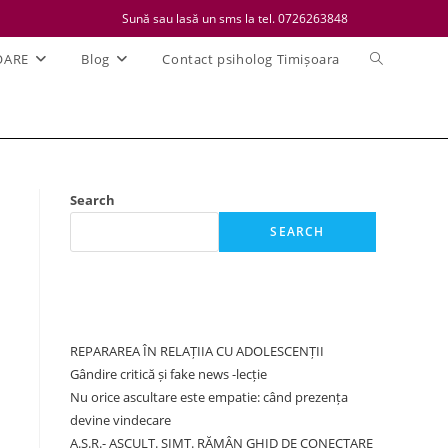
Sună sau lasă un sms la tel. 0726263848
Toggle
OARE
Blog
Contact psiholog Timișoara
website
search
Search
SEARCH
Recent Posts
REPARAREA ÎN RELAȚIIA CU ADOLESCENȚII
Gândire critică și fake news -lecție
Nu orice ascultare este empatie: când prezența
devine vindecare
A.S.R.- ASCULT. SIMT. RĂMÂN GHID DE CONECTARE