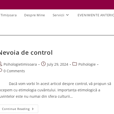
 Timișoara
Despre Mine
Servicii
EVENIMENTE ANTERI
Nevoia de control
ost
Post
Post
Psihologietimisoara
July 29, 2024
Psihologie
uthor:
published:
category:
ost
0 Comments
omments:
acă vom vorbi în acest articol despre control, vă propun să
ncepem cu etimologia cuvântului. Importanța etimologică a
uvintelor este nu numai din sfera culturii…
Nevoia
Continue Reading
De