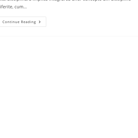
iferite, cum…
PREDARE
Continue Reading
PRIN
METODE
INTERDISCIPLINARE-
LIMBA
ROMÂNĂ
ȘI
EDUCAȚIA
SOCIALĂ