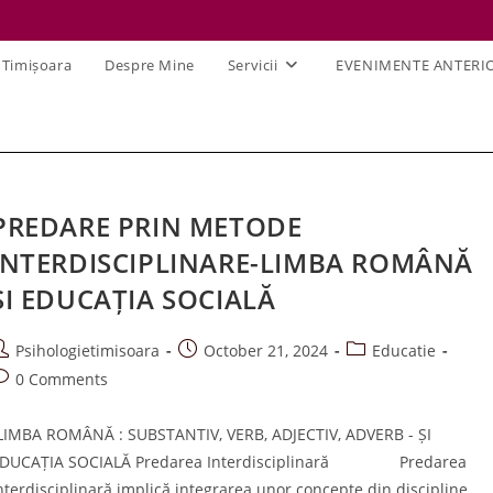
 Timișoara
Despre Mine
Servicii
EVENIMENTE ANTERI
PREDARE PRIN METODE
INTERDISCIPLINARE-LIMBA ROMÂNĂ
ȘI EDUCAȚIA SOCIALĂ
ost
Post
Post
Psihologietimisoara
October 21, 2024
Educatie
uthor:
published:
category:
ost
0 Comments
omments:
LIMBA ROMÂNĂ : SUBSTANTIV, VERB, ADJECTIV, ADVERB - ȘI
DUCAȚIA SOCIALĂ Predarea Interdisciplinară Predarea
nterdisciplinară implică integrarea unor concepte din discipline