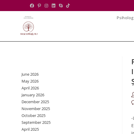
Skip
to
Psiholog
content
Archives
June 2026
May 2026
April 2026
January 2026
P
a
December 2025
P
November 2025
c
October 2025
-
September 2025
E
April 2025
i