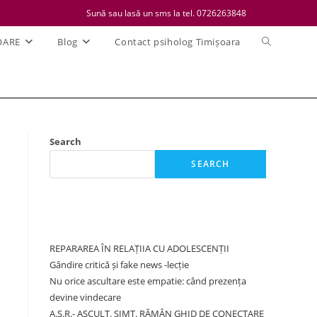
Sună sau lasă un sms la tel. 0726263848
Toggle
OARE
Blog
Contact psiholog Timișoara
website
search
Search
SEARCH
Recent Posts
REPARAREA ÎN RELAȚIIA CU ADOLESCENȚII
Gândire critică și fake news -lecție
Nu orice ascultare este empatie: când prezența
devine vindecare
A.S.R.- ASCULT. SIMT. RĂMÂN GHID DE CONECTARE