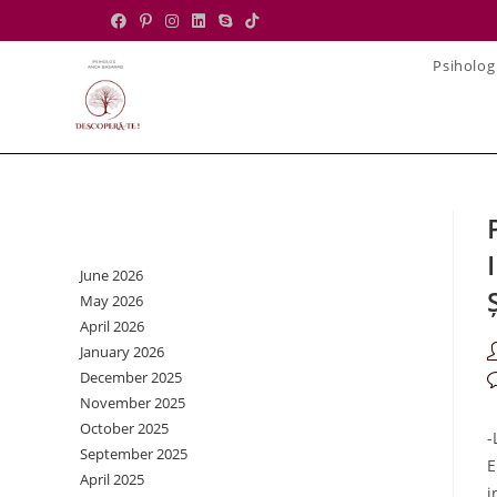
Skip
to
Psiholog
content
Archives
June 2026
May 2026
April 2026
January 2026
P
a
December 2025
P
November 2025
c
October 2025
-
September 2025
E
April 2025
i