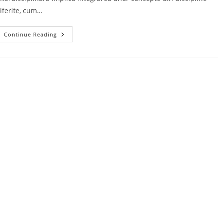
iferite, cum…
PREDARE
Continue Reading
PRIN
METODE
INTERDISCIPLINARE-
LIMBA
ROMÂNĂ
ȘI
EDUCAȚIA
SOCIALĂ