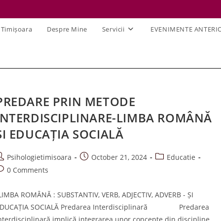
 Timișoara
Despre Mine
Servicii
EVENIMENTE ANTERI
PREDARE PRIN METODE
INTERDISCIPLINARE-LIMBA ROMÂNĂ
ȘI EDUCAȚIA SOCIALĂ
ost
Post
Post
Psihologietimisoara
October 21, 2024
Educatie
uthor:
published:
category:
ost
0 Comments
omments:
LIMBA ROMÂNĂ : SUBSTANTIV, VERB, ADJECTIV, ADVERB - ȘI
DUCAȚIA SOCIALĂ Predarea Interdisciplinară Predarea
nterdisciplinară implică integrarea unor concepte din discipline