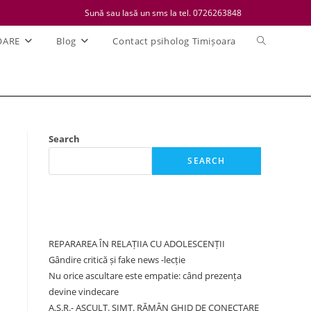
Sună sau lasă un sms la tel. 0726263848
Toggle
OARE
Blog
Contact psiholog Timișoara
website
search
Search
SEARCH
Recent Posts
REPARAREA ÎN RELAȚIIA CU ADOLESCENȚII
Gândire critică și fake news -lecție
Nu orice ascultare este empatie: când prezența
devine vindecare
A.S.R.- ASCULT. SIMT. RĂMÂN GHID DE CONECTARE