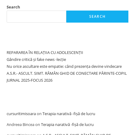
Search
SEARCH
Recent Posts
REPARAREA ÎN RELAȚIIA CU ADOLESCENȚII
Gândire critică și fake news -lecție
Nu orice ascultare este empatie: când prezența devine vindecare
A.S.R.- ASCULT. SIMT. RĂMÂN GHID DE CONECTARE PĂRINTE-COPIL
JURNAL 2025-FOCUS 2026
Recent Comments
cursuritimisoara
on
Terapia narativă -fișă de lucru
Andreea Bincea
on
Terapia narativă -fișă de lucru