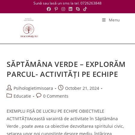
Skip
Sună sau lasă un sms la tel. 0726263848
to
content
Menu
SĂPTĂMÂNA VERDE – EXPLORĂM
PARCUL- ACTIVITĂȚI PE ECHIPE
Post
Post
Psihologietimisoara
October 21, 2024
author:
published:
Post
Post
Educatie
0 Comments
category:
comments:
EXEMPLU FIȘĂ DE LUCRU PE ECHIPE OBIECTIVELE
ACTIVITĂȚIIAceastă varaintă de activitate în Săptămâna
Verde , poate avea ca obiective dezvoltarea spiritului civic,
setarea unor noi cunoștințe despre mediu, întărirea