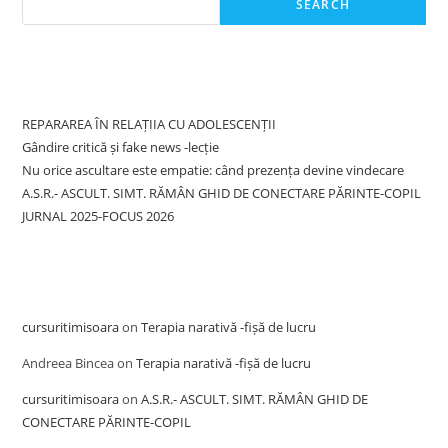
SEARCH
Recent Posts
REPARAREA ÎN RELAȚIIA CU ADOLESCENȚII
Gândire critică și fake news -lecție
Nu orice ascultare este empatie: când prezența devine vindecare
A.S.R.- ASCULT. SIMT. RĂMÂN GHID DE CONECTARE PĂRINTE-COPIL
JURNAL 2025-FOCUS 2026
Recent Comments
cursuritimisoara
on
Terapia narativă -fișă de lucru
Andreea Bincea
on
Terapia narativă -fișă de lucru
cursuritimisoara
on
A.S.R.- ASCULT. SIMT. RĂMÂN GHID DE
CONECTARE PĂRINTE-COPIL