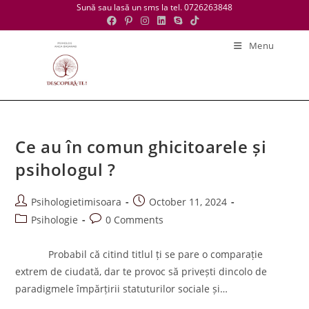
Skip
Sună sau lasă un sms la tel. 0726263848
to
content
Menu
Ce au în comun ghicitoarele și
psihologul ?
Post
Post
Psihologietimisoara
October 11, 2024
author:
published:
Post
Post
Psihologie
0 Comments
category:
comments:
Probabil că citind titlul ți se pare o comparație
extrem de ciudată, dar te provoc să privești dincolo de
paradigmele împărțirii statuturilor sociale și…