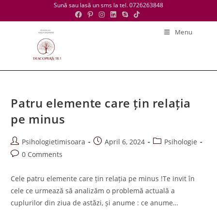
Skip
Sună sau lasă un sms la tel. 0726263848
to
content
Menu
Patru elemente care țin relația
pe minus
Post
Post
Post
Psihologietimisoara
April 6, 2024
Psihologie
author:
published:
category:
Post
0 Comments
comments:
Cele patru elemente care țin relația pe minus !Te invit în
cele ce urmează să analizăm o problemă actuală a
cuplurilor din ziua de astăzi, și anume : ce anume…