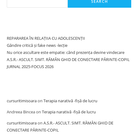
SEARCH
Recent Posts
REPARAREA ÎN RELAȚIIA CU ADOLESCENȚII
Gândire critică și fake news -lecție
Nu orice ascultare este empatie: când prezența devine vindecare
A.S.R.- ASCULT. SIMT. RĂMÂN GHID DE CONECTARE PĂRINTE-COPIL
JURNAL 2025-FOCUS 2026
Recent Comments
cursuritimisoara
on
Terapia narativă -fișă de lucru
Andreea Bincea
on
Terapia narativă -fișă de lucru
cursuritimisoara
on
A.S.R.- ASCULT. SIMT. RĂMÂN GHID DE
CONECTARE PĂRINTE-COPIL