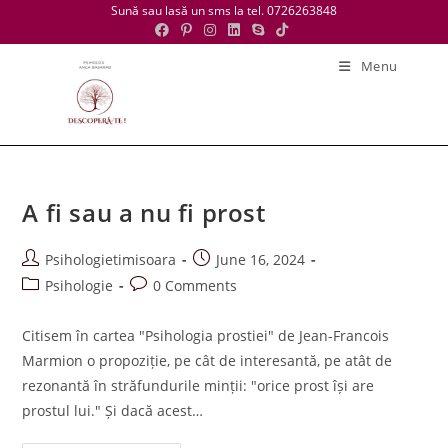
Skip
Sună sau lasă un sms la tel. 0726263848
to
content
Menu
A fi sau a nu fi prost
Post
Post
Psihologietimisoara
June 16, 2024
author:
published:
Post
Post
Psihologie
0 Comments
category:
comments:
Citisem în cartea "Psihologia prostiei" de Jean-Francois
Marmion o propoziție, pe cât de interesantă, pe atât de
rezonantă în străfundurile minții: "orice prost își are
prostul lui." Și dacă acest…