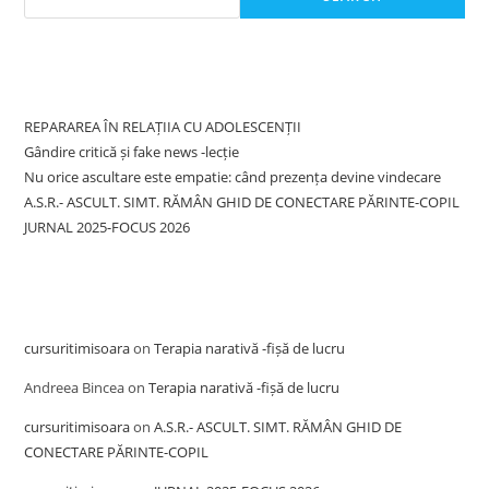
Recent Posts
REPARAREA ÎN RELAȚIIA CU ADOLESCENȚII
Gândire critică și fake news -lecție
Nu orice ascultare este empatie: când prezența devine vindecare
A.S.R.- ASCULT. SIMT. RĂMÂN GHID DE CONECTARE PĂRINTE-COPIL
JURNAL 2025-FOCUS 2026
Recent Comments
cursuritimisoara
on
Terapia narativă -fișă de lucru
Andreea Bincea
on
Terapia narativă -fișă de lucru
cursuritimisoara
on
A.S.R.- ASCULT. SIMT. RĂMÂN GHID DE
CONECTARE PĂRINTE-COPIL