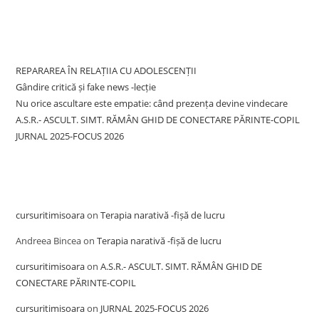
Recent Posts
REPARAREA ÎN RELAȚIIA CU ADOLESCENȚII
Gândire critică și fake news -lecție
Nu orice ascultare este empatie: când prezența devine vindecare
A.S.R.- ASCULT. SIMT. RĂMÂN GHID DE CONECTARE PĂRINTE-COPIL
JURNAL 2025-FOCUS 2026
Recent Comments
cursuritimisoara
on
Terapia narativă -fișă de lucru
Andreea Bincea
on
Terapia narativă -fișă de lucru
cursuritimisoara
on
A.S.R.- ASCULT. SIMT. RĂMÂN GHID DE
CONECTARE PĂRINTE-COPIL
cursuritimisoara
on
JURNAL 2025-FOCUS 2026