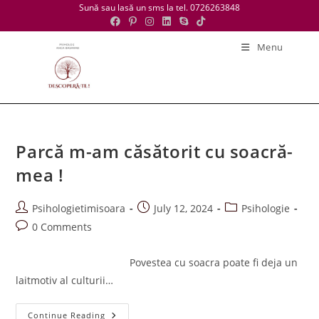
Skip
Sună sau lasă un sms la tel. 0726263848
to
content
Menu
Parcă m-am căsătorit cu soacră-
mea !
Post
Post
Post
Psihologietimisoara
July 12, 2024
Psihologie
author:
published:
category:
Post
0 Comments
comments:
Povestea cu soacra poate fi deja un
laitmotiv al culturii…
Parcă
Continue Reading