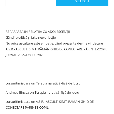
SEARCH
Recent Posts
REPARAREA ÎN RELAȚIIA CU ADOLESCENȚII
Gândire critică și fake news -lecție
Nu orice ascultare este empatie: când prezența devine vindecare
A.S.R.- ASCULT. SIMT. RĂMÂN GHID DE CONECTARE PĂRINTE-COPIL
JURNAL 2025-FOCUS 2026
Recent Comments
cursuritimisoara
on
Terapia narativă -fișă de lucru
Andreea Bincea
on
Terapia narativă -fișă de lucru
cursuritimisoara
on
A.S.R.- ASCULT. SIMT. RĂMÂN GHID DE
CONECTARE PĂRINTE-COPIL