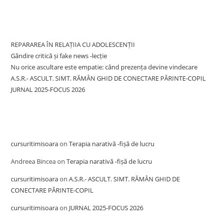
Recent Posts
REPARAREA ÎN RELAȚIIA CU ADOLESCENȚII
Gândire critică și fake news -lecție
Nu orice ascultare este empatie: când prezența devine vindecare
A.S.R.- ASCULT. SIMT. RĂMÂN GHID DE CONECTARE PĂRINTE-COPIL
JURNAL 2025-FOCUS 2026
Recent Comments
cursuritimisoara
on
Terapia narativă -fișă de lucru
Andreea Bincea
on
Terapia narativă -fișă de lucru
cursuritimisoara
on
A.S.R.- ASCULT. SIMT. RĂMÂN GHID DE
CONECTARE PĂRINTE-COPIL
cursuritimisoara
on
JURNAL 2025-FOCUS 2026