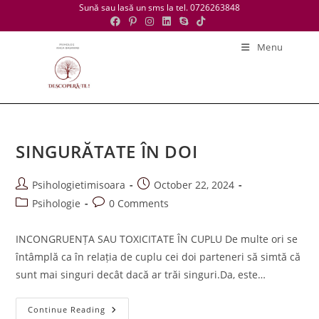
Skip
Sună sau lasă un sms la tel. 0726263848
to
content
Menu
SINGURĂTATE ÎN DOI
Post
Post
Psihologietimisoara
October 22, 2024
author:
published:
Post
Post
Psihologie
0 Comments
category:
comments:
INCONGRUENȚA SAU TOXICITATE ÎN CUPLU De multe ori se
întâmplă ca în relația de cuplu cei doi parteneri să simtă că
sunt mai singuri decât dacă ar trăi singuri.Da, este…
SINGURĂTATE
Continue Reading