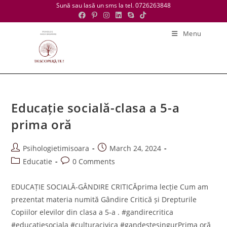
Skip
Sună sau lasă un sms la tel. 0726263848
to
content
Menu
Educație socială-clasa a 5-a
prima oră
Post
Post
Psihologietimisoara
March 24, 2024
author:
published:
Post
Post
Educatie
0 Comments
category:
comments:
EDUCAȚIE SOCIALĂ-GÂNDIRE CRITICĂprima lecție Cum am
prezentat materia numită Gândire Critică și Drepturile
Copiilor elevilor din clasa a 5-a . #gandirecritica
#educatiesociala #culturacivica #gandestesingurPrima oră