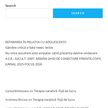
Search
SEARCH
Recent Posts
REPARAREA ÎN RELAȚIIA CU ADOLESCENȚII
Gândire critică și fake news -lecție
Nu orice ascultare este empatie: când prezența devine vindecare
A.S.R.- ASCULT. SIMT. RĂMÂN GHID DE CONECTARE PĂRINTE-COPIL
JURNAL 2025-FOCUS 2026
Recent Comments
cursuritimisoara
on
Terapia narativă -fișă de lucru
Andreea Bincea
on
Terapia narativă -fișă de lucru