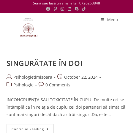
Skip
Sună sau lasă un sms la tel. 0726263848
to
content
Menu
SINGURĂTATE ÎN DOI
Post
Post
Psihologietimisoara
October 22, 2024
author:
published:
Post
Post
Psihologie
0 Comments
category:
comments:
INCONGRUENȚA SAU TOXICITATE ÎN CUPLU De multe ori se
întâmplă ca în relația de cuplu cei doi parteneri să simtă că
sunt mai singuri decât dacă ar trăi singuri.Da, este…
SINGURĂTATE
Continue Reading