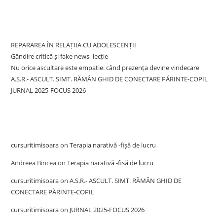
Recent Posts
REPARAREA ÎN RELAȚIIA CU ADOLESCENȚII
Gândire critică și fake news -lecție
Nu orice ascultare este empatie: când prezența devine vindecare
A.S.R.- ASCULT. SIMT. RĂMÂN GHID DE CONECTARE PĂRINTE-COPIL
JURNAL 2025-FOCUS 2026
Recent Comments
cursuritimisoara
on
Terapia narativă -fișă de lucru
Andreea Bincea
on
Terapia narativă -fișă de lucru
cursuritimisoara
on
A.S.R.- ASCULT. SIMT. RĂMÂN GHID DE
CONECTARE PĂRINTE-COPIL
cursuritimisoara
on
JURNAL 2025-FOCUS 2026