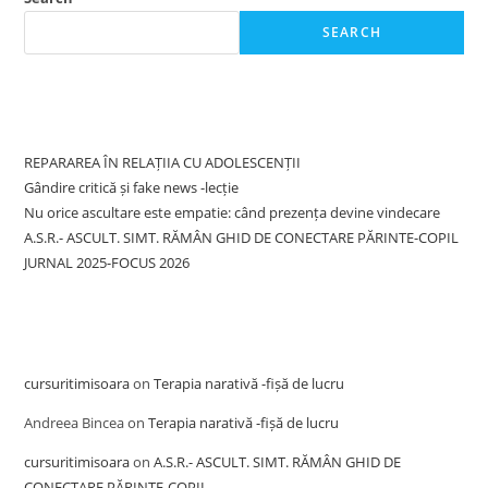
SEARCH
Recent Posts
REPARAREA ÎN RELAȚIIA CU ADOLESCENȚII
Gândire critică și fake news -lecție
Nu orice ascultare este empatie: când prezența devine vindecare
A.S.R.- ASCULT. SIMT. RĂMÂN GHID DE CONECTARE PĂRINTE-COPIL
JURNAL 2025-FOCUS 2026
Recent Comments
cursuritimisoara
on
Terapia narativă -fișă de lucru
Andreea Bincea
on
Terapia narativă -fișă de lucru
cursuritimisoara
on
A.S.R.- ASCULT. SIMT. RĂMÂN GHID DE
CONECTARE PĂRINTE-COPIL