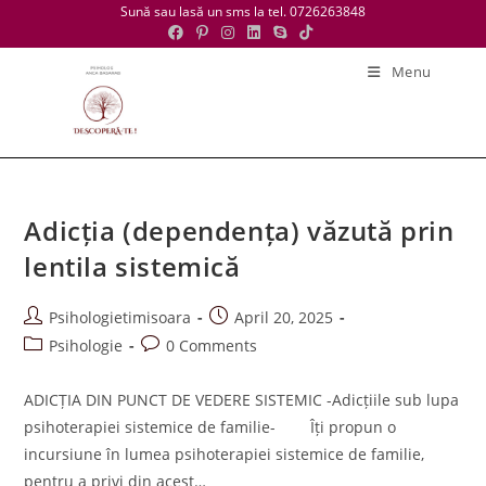
Skip
Sună sau lasă un sms la tel. 0726263848
to
content
Menu
Adicția (dependența) văzută prin
lentila sistemică
Post
Post
Psihologietimisoara
April 20, 2025
author:
published:
Post
Post
Psihologie
0 Comments
category:
comments:
ADICȚIA DIN PUNCT DE VEDERE SISTEMIC -Adicțiile sub lupa
psihoterapiei sistemice de familie- Îți propun o
incursiune în lumea psihoterapiei sistemice de familie,
pentru a privi din acest…