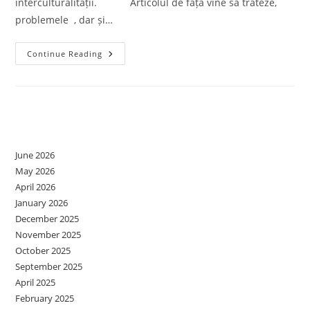
interculturalității. Articolul de față vine să trateze,
problemele , dar și…
Contribuția
Continue Reading
Comunității
Educaționale
La
Adaptarea
Elevilor
Refugiați
Archives
Și
Migranți
June 2026
May 2026
April 2026
January 2026
December 2025
November 2025
October 2025
September 2025
April 2025
February 2025