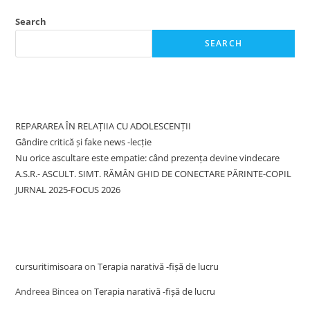
Search
SEARCH
Recent Posts
REPARAREA ÎN RELAȚIIA CU ADOLESCENȚII
Gândire critică și fake news -lecție
Nu orice ascultare este empatie: când prezența devine vindecare
A.S.R.- ASCULT. SIMT. RĂMÂN GHID DE CONECTARE PĂRINTE-COPIL
JURNAL 2025-FOCUS 2026
Recent Comments
cursuritimisoara
on
Terapia narativă -fișă de lucru
Andreea Bincea
on
Terapia narativă -fișă de lucru