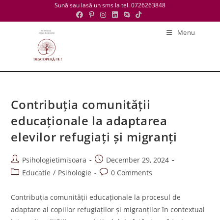
Skip
Sună sau lasă un sms la tel. 0726263848
to
content
Menu
Contribuția comunității
educaționale la adaptarea
elevilor refugiați și migranți
Post
Post
Psihologietimisoara
December 29, 2024
author:
published:
Post
Post
Educatie
/
Psihologie
0 Comments
category:
comments:
Contribuția comunității educaționale la procesul de
adaptare al copiilor refugiaților și migranților în contextual