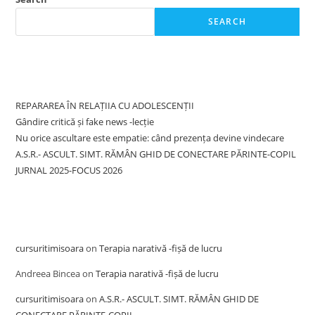
SEARCH
Recent Posts
REPARAREA ÎN RELAȚIIA CU ADOLESCENȚII
Gândire critică și fake news -lecție
Nu orice ascultare este empatie: când prezența devine vindecare
A.S.R.- ASCULT. SIMT. RĂMÂN GHID DE CONECTARE PĂRINTE-COPIL
JURNAL 2025-FOCUS 2026
Recent Comments
cursuritimisoara
on
Terapia narativă -fișă de lucru
Andreea Bincea
on
Terapia narativă -fișă de lucru
cursuritimisoara
on
A.S.R.- ASCULT. SIMT. RĂMÂN GHID DE