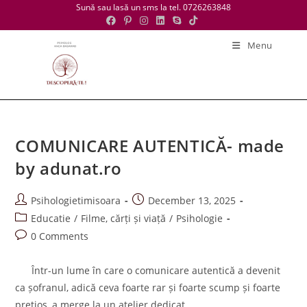
Skip
Sună sau lasă un sms la tel. 0726263848
to
content
Menu
COMUNICARE AUTENTICĂ- made
by adunat.ro
Post
Post
Psihologietimisoara
December 13, 2025
author:
published:
Post
Educatie
/
Filme, cărți și viață
/
Psihologie
category:
Post
0 Comments
comments:
Într-un lume în care o comunicare autentică a devenit
ca șofranul, adică ceva foarte rar și foarte scump și foarte
prețios, a merge la un atelier dedicat…