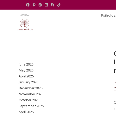
Skip
to
Psiholog
content
Archives
June 2026
May 2026
April 2026
January 2026
P
a
December 2025
P
November 2025
c
October 2025
C
September 2025
c
April 2025
A