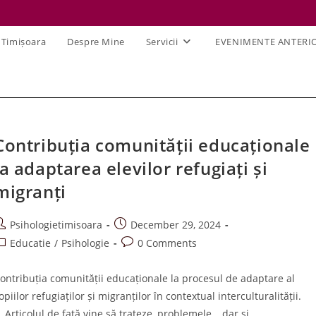
 Timișoara
Despre Mine
Servicii
EVENIMENTE ANTERI
Contribuția comunității educaționale
la adaptarea elevilor refugiați și
migranți
ost
Post
Psihologietimisoara
December 29, 2024
uthor:
published:
ost
Post
Educatie
/
Psihologie
0 Comments
ategory:
comments:
ontribuția comunității educaționale la procesul de adaptare al
opiilor refugiaților și migranților în contextual interculturalități
rticolul de față vine să trateze, problemele , dar și…