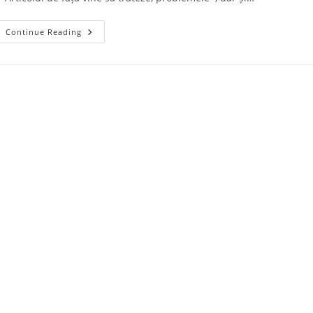
Contribuția
Continue Reading
Comunității
Educaționale
La
Adaptarea
Elevilor
Refugiați
Și
Migranți