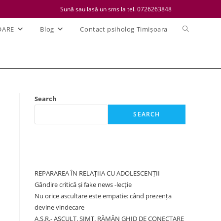
Sună sau lasă un sms la tel. 0726263848
Toggle
OARE
Blog
Contact psiholog Timișoara
website
search
Search
SEARCH
Recent Posts
REPARAREA ÎN RELAȚIIA CU ADOLESCENȚII
Gândire critică și fake news -lecție
Nu orice ascultare este empatie: când prezența
i.
devine vindecare
A.S.R.- ASCULT. SIMT. RĂMÂN GHID DE CONECTARE