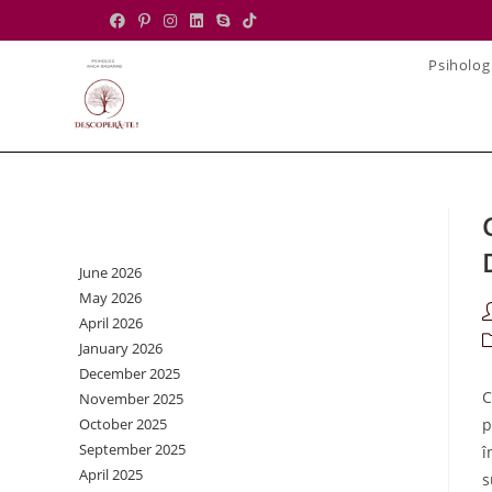
Skip
to
Psiholog
content
Archives
June 2026
May 2026
P
April 2026
a
P
January 2026
c
December 2025
C
November 2025
October 2025
p
September 2025
î
April 2025
s