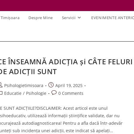
 Timișoara
Despre Mine
Servicii
EVENIMENTE ANTERI
CE ÎNSEAMNĂ ADICȚIA și CÂTE FELURI
DE ADICȚII SUNT
ost
Post
Psihologietimisoara
April 19, 2025
uthor:
published:
ost
Post
Educatie
/
Psihologie
0 Comments
ategory:
comments:
E SUNT ADICȚIILE?DISCLAIMER: Acest articol este unul
sihoeducativ, utilizează informații științifice validate, dar nu
ncurajează autodiagnosticarea! Pentru a afla dacă într-adevăr
unteți sub incidența unei adicții, este indicat să apelați…