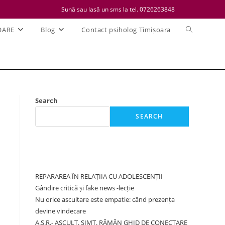
Sună sau lasă un sms la tel. 0726263848
Toggle
OARE
Blog
Contact psiholog Timișoara
website
search
Search
SEARCH
Recent Posts
REPARAREA ÎN RELAȚIIA CU ADOLESCENȚII
Gândire critică și fake news -lecție
Nu orice ascultare este empatie: când prezența
devine vindecare
A.S.R.- ASCULT. SIMT. RĂMÂN GHID DE CONECTARE