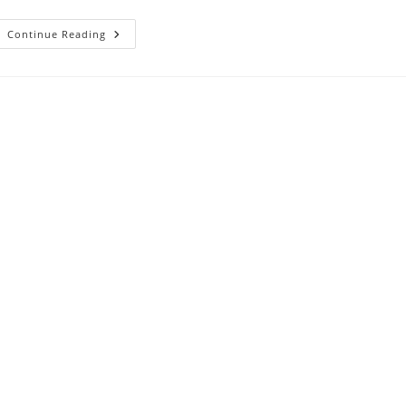
CE
Continue Reading
ÎNSEAMNĂ
ADICȚIA
Și
CÂTE
FELURI
DE
ADICȚII
SUNT