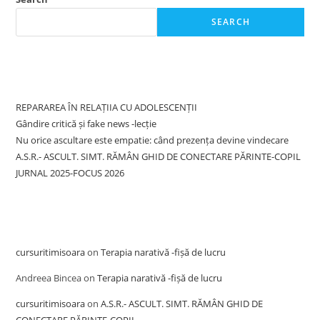
SEARCH
Recent Posts
REPARAREA ÎN RELAȚIIA CU ADOLESCENȚII
Gândire critică și fake news -lecție
Nu orice ascultare este empatie: când prezența devine vindecare
A.S.R.- ASCULT. SIMT. RĂMÂN GHID DE CONECTARE PĂRINTE-COPIL
JURNAL 2025-FOCUS 2026
Recent Comments
cursuritimisoara
on
Terapia narativă -fișă de lucru
Andreea Bincea
on
Terapia narativă -fișă de lucru
cursuritimisoara
on
A.S.R.- ASCULT. SIMT. RĂMÂN GHID DE