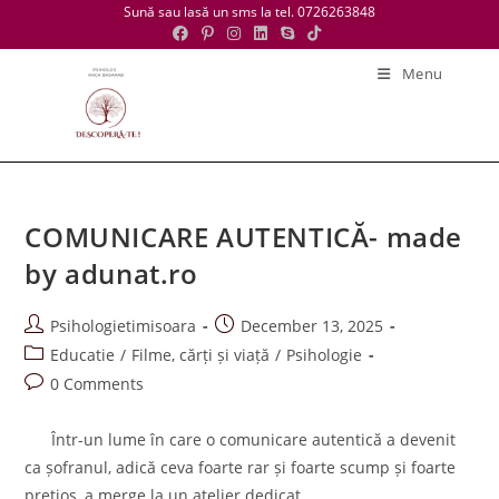
Skip
Sună sau lasă un sms la tel. 0726263848
to
content
Menu
COMUNICARE AUTENTICĂ- made
by adunat.ro
Post
Post
Psihologietimisoara
December 13, 2025
author:
published:
Post
Educatie
/
Filme, cărți și viață
/
Psihologie
category:
Post
0 Comments
comments:
Într-un lume în care o comunicare autentică a devenit
ca șofranul, adică ceva foarte rar și foarte scump și foarte
prețios, a merge la un atelier dedicat…