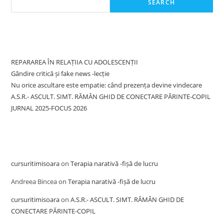
SEARCH
Recent Posts
REPARAREA ÎN RELAȚIIA CU ADOLESCENȚII
Gândire critică și fake news -lecție
Nu orice ascultare este empatie: când prezența devine vindecare
A.S.R.- ASCULT. SIMT. RĂMÂN GHID DE CONECTARE PĂRINTE-COPIL
JURNAL 2025-FOCUS 2026
Recent Comments
cursuritimisoara
on
Terapia narativă -fișă de lucru
Andreea Bincea
on
Terapia narativă -fișă de lucru
cursuritimisoara
on
A.S.R.- ASCULT. SIMT. RĂMÂN GHID DE
CONECTARE PĂRINTE-COPIL