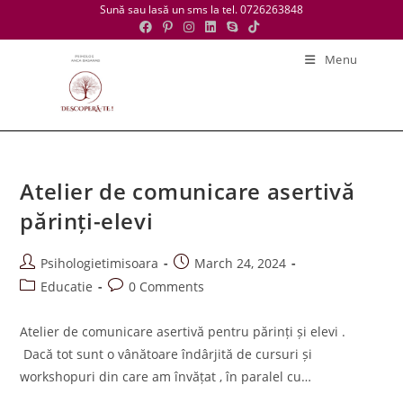
Skip
Sună sau lasă un sms la tel. 0726263848
to
content
Menu
Atelier de comunicare asertivă
părinți-elevi
Post
Post
Psihologietimisoara
March 24, 2024
author:
published:
Post
Post
Educatie
0 Comments
category:
comments:
Atelier de comunicare asertivă pentru părinți și elevi .
Dacă tot sunt o vânătoare îndârjită de cursuri și
workshopuri din care am învățat , în paralel cu…