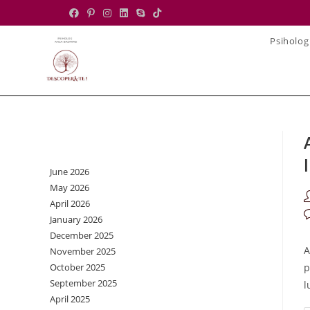
Skip
to
Psiholog
content
Archives
June 2026
May 2026
P
April 2026
a
P
January 2026
c
December 2025
A
November 2025
October 2025
p
September 2025
l
April 2025