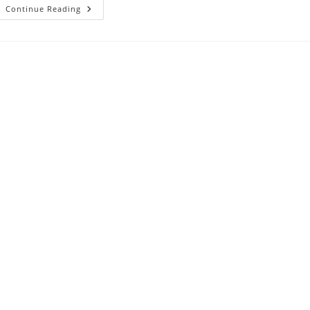
Adicția
Continue Reading
(dependența)
Văzută
Prin
Lentila
Sistemică