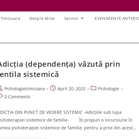
 Timișoara
Despre Mine
Servicii
EVENIMENTE ANTERI
Adicția (dependența) văzută prin
lentila sistemică
ost
Post
Post
Psihologietimisoara
April 20, 2025
Psihologie
uthor:
published:
category:
ost
0 Comments
omments:
DICȚIA DIN PUNCT DE VEDERE SISTEMIC -Adicțiile sub lupa
sihoterapiei sistemice de familie- Îți propun o incursiune în
umea psihoterapiei sistemice de familie, pentru a privi din acest…