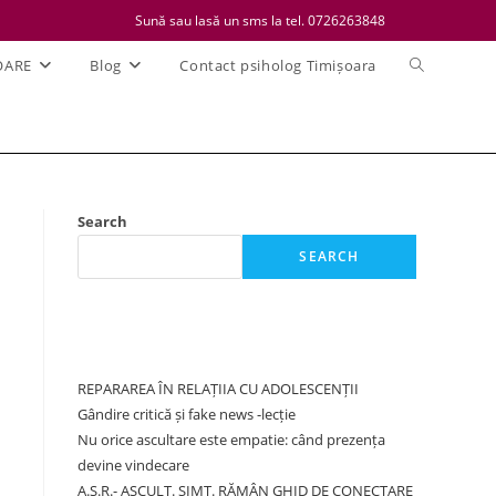
Sună sau lasă un sms la tel. 0726263848
Toggle
OARE
Blog
Contact psiholog Timișoara
website
search
Search
SEARCH
Recent Posts
REPARAREA ÎN RELAȚIIA CU ADOLESCENȚII
Gândire critică și fake news -lecție
Nu orice ascultare este empatie: când prezența
devine vindecare
A.S.R.- ASCULT. SIMT. RĂMÂN GHID DE CONECTARE