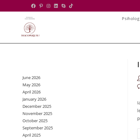
Skip
to
Psiholog
content
Archives
June 2026
P
May 2026
a
P
April 2026
c
January 2026
I
December 2025
l
November 2025
p
October 2025
September 2025
April 2025