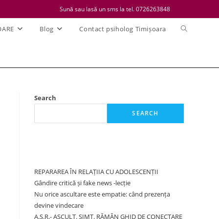
Sună sau lasă un sms la tel. 0726263848
Toggle
OARE
Blog
Contact psiholog Timișoara
website
search
Search
SEARCH
Recent Posts
REPARAREA ÎN RELAȚIIA CU ADOLESCENȚII
Gândire critică și fake news -lecție
Nu orice ascultare este empatie: când prezența
devine vindecare
A.S.R.- ASCULT. SIMT. RĂMÂN GHID DE CONECTARE