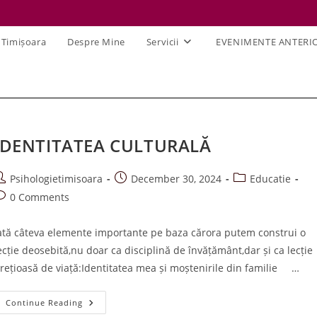
 Timișoara
Despre Mine
Servicii
EVENIMENTE ANTERI
IDENTITATEA CULTURALĂ
ost
Post
Post
Psihologietimisoara
December 30, 2024
Educatie
uthor:
published:
category:
ost
0 Comments
omments:
ată câteva elemente importante pe baza cărora putem construi o
ecție deosebită,nu doar ca disciplină de învățământ,dar și ca lecție
rețioasă de viață:Identitatea mea și moștenirile din familie …
IDENTITATEA
Continue Reading
CULTURALĂ