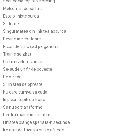
Secundele topite se preling
Molcom in departare
Este o liniste surda
Si doare
Singuratatea din linistea absurda
Devine intrebatoare.
Picuri de timp cad pe ganduri
Trairile se zbat
Ca frunzele-n vanturi
Se-aude un fir de poveste
Pe strada
Si linistea se opreste
Nu care cumva sa cada
In picuri topiti de traire
Sa nu se transforme
Pentru maine in amintire.
Linistea plange speriata-n secunde
Ii e atat de frica sa nu se afunde