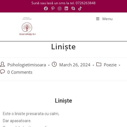
Sună sau lasă un sms la tel. 0726263848
Menu
Liniște
Psihologietimisoara
March 26, 2024
Poezie
0 Comments
Liniște
Este o liniste presarata cu calm,
Dar apasatoare.