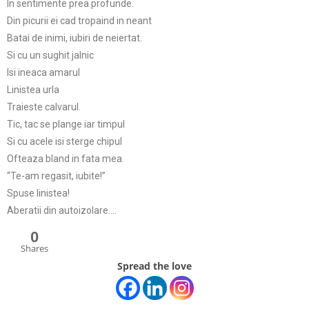
In sentimente prea profunde.
Din picurii ei cad tropaind in neant
Batai de inimi, iubiri de neiertat.
Si cu un sughit jalnic
Isi ineaca amarul
Linistea urla
Traieste calvarul.
Tic, tac se plange iar timpul
Si cu acele isi sterge chipul
Ofteaza bland in fata mea.
“Te-am regasit, iubite!”
Spuse linistea!
Aberatii din autoizolare….
0
Shares
Spread the love