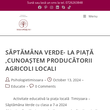
Skip
Sună sau lasă un sms la tel. 0726263848
to
content
Menu
SĂPTĂMÂNA VERDE- LA PIAȚĂ
,CUNOAȘTEM PRODUCĂTORII
AGRICOLI LOCALI
Post
Post
Psihologietimisoara
October 13, 2024
author:
published:
Post
Post
Educatie
0 Comments
category:
comments:
Activitate educativă la piața locală Timișoara –
Săptămâna Verde cu clasa a 7-a 2024