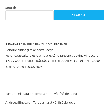
Search
SEARCH
Recent Posts
REPARAREA ÎN RELAȚIIA CU ADOLESCENȚII
Gândire critică și fake news -lecție
Nu orice ascultare este empatie: când prezența devine vindecare
A.S.R.- ASCULT. SIMT. RĂMÂN GHID DE CONECTARE PĂRINTE-COPIL
JURNAL 2025-FOCUS 2026
Recent Comments
cursuritimisoara
on
Terapia narativă -fișă de lucru
Andreea Bincea
on
Terapia narativă -fișă de lucru