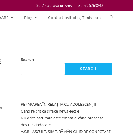
Sună sau lasă un sms la tel. 0726263848
Toggle
OARE
Blog
Contact psiholog Timișoara
website
search
E
Search
SEARCH
Recent Posts
REPARAREA ÎN RELAȚIIA CU ADOLESCENȚII
lă
Gândire critică și fake news -lecție
Nu orice ascultare este empatie: când prezența
devine vindecare
A.S.R.- ASCULT. SIMT. RĂMÂN GHID DE CONECTARE