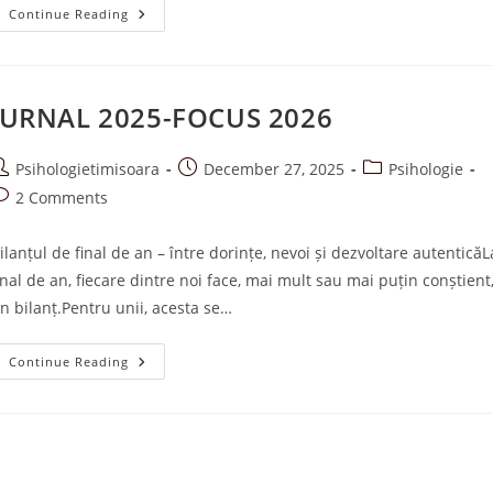
A.S.R.-
Continue Reading
ASCULT.
SIMT.
RĂMÂN
GHID
DE
CONECTARE
JURNAL 2025-FOCUS 2026
PĂRINTE-
COPIL
ost
Post
Post
Psihologietimisoara
December 27, 2025
Psihologie
uthor:
published:
category:
ost
2 Comments
omments:
ilanțul de final de an – între dorințe, nevoi și dezvoltare autenticăL
inal de an, fiecare dintre noi face, mai mult sau mai puțin conștient
n bilanț.Pentru unii, acesta se…
JURNAL
Continue Reading
2025-
FOCUS
2026