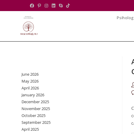
Skip
to
Psiholog
content
Archives
June 2026
May 2026
P
April 2026
a
P
January 2026
c
December 2025
C
November 2025
October 2025
c
September 2025
c
April 2025