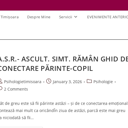
 Timișoara
Despre Mine
Servicii
EVENIMENTE ANTERI
A.S.R.- ASCULT. SIMT. RĂMÂN GHID D
CONECTARE PĂRINTE-COPIL
ost
Post
Post
Psihologietimisoara
January 3, 2026
Psihologie
uthor:
published:
category:
ost
2 Comments
omments:
ât de greu este să fii părinte astăzi – și de ce conectarea emoționa
ontează mai mult ca oricândÎn ziua de astăzi, parcă este mai greu
a niciodată să fii…