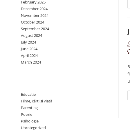
February 2025
December 2024
November 2024
October 2024
September 2024
August 2024
July 2024
P
June 2024
a
P
April 2024
c
March 2024
B
f
Categories
u
Educatie
Filme, cărți și viață
Parenting
Poezie
Psihologie
Uncategorized