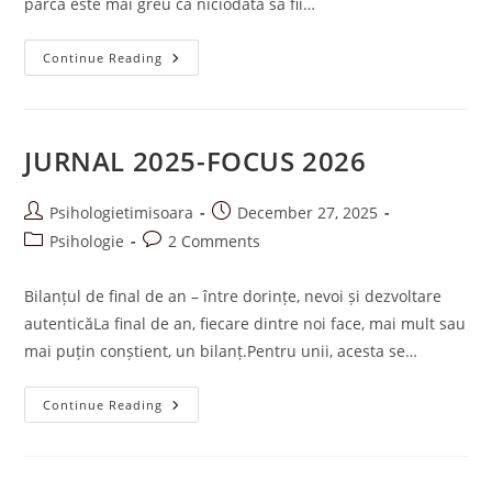
parcă este mai greu ca niciodată să fii…
A.S.R.-
Continue Reading
ASCULT.
SIMT.
RĂMÂN
GHID
DE
CONECTARE
JURNAL 2025-FOCUS 2026
PĂRINTE-
COPIL
Post
Post
Psihologietimisoara
December 27, 2025
author:
published:
Post
Post
Psihologie
2 Comments
category:
comments:
Bilanțul de final de an – între dorințe, nevoi și dezvoltare
autenticăLa final de an, fiecare dintre noi face, mai mult sau
mai puțin conștient, un bilanț.Pentru unii, acesta se…
JURNAL
Continue Reading
2025-
FOCUS
2026