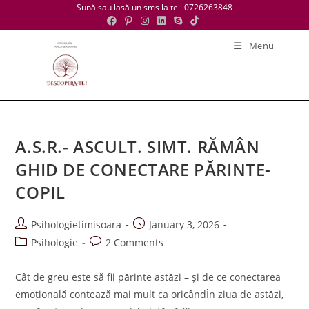
Skip
Sună sau lasă un sms la tel. 0726263848
to
content
Menu
A.S.R.- ASCULT. SIMT. RĂMÂN
GHID DE CONECTARE PĂRINTE-
COPIL
Post
Post
Psihologietimisoara
January 3, 2026
author:
published:
Post
Post
Psihologie
2 Comments
category:
comments:
Cât de greu este să fii părinte astăzi – și de ce conectarea
emoțională contează mai mult ca oricândÎn ziua de astăzi,