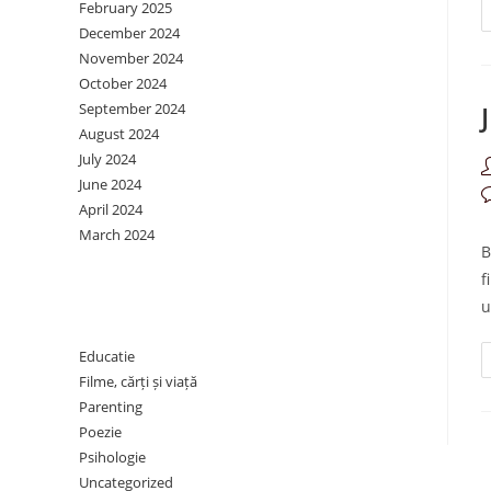
February 2025
December 2024
November 2024
October 2024
September 2024
August 2024
July 2024
P
June 2024
a
P
April 2024
c
March 2024
B
f
Categories
u
Educatie
Filme, cărți și viață
Parenting
Poezie
Psihologie
Uncategorized