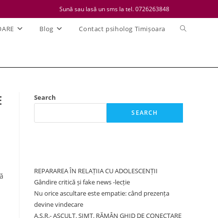
Sună sau lasă un sms la tel. 0726263848
Toggle
OARE
Blog
Contact psiholog Timișoara
website
search
E
Search
SEARCH
Recent Posts
REPARAREA ÎN RELAȚIIA CU ADOLESCENȚII
lă
Gândire critică și fake news -lecție
Nu orice ascultare este empatie: când prezența
devine vindecare
A.S.R.- ASCULT. SIMT. RĂMÂN GHID DE CONECTARE