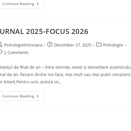
A.S.R.-
Continue Reading
ASCULT.
SIMT.
RĂMÂN
GHID
DE
CONECTARE
JURNAL 2025-FOCUS 2026
PĂRINTE-
COPIL
ost
Post
Post
Psihologietimisoara
December 27, 2025
Psihologie
uthor:
published:
category:
ost
2 Comments
omments:
ilanțul de final de an – între dorințe, nevoi și dezvoltare autenticăL
inal de an, fiecare dintre noi face, mai mult sau mai puțin conștient
n bilanț.Pentru unii, acesta se…
JURNAL
Continue Reading
2025-
FOCUS
2026