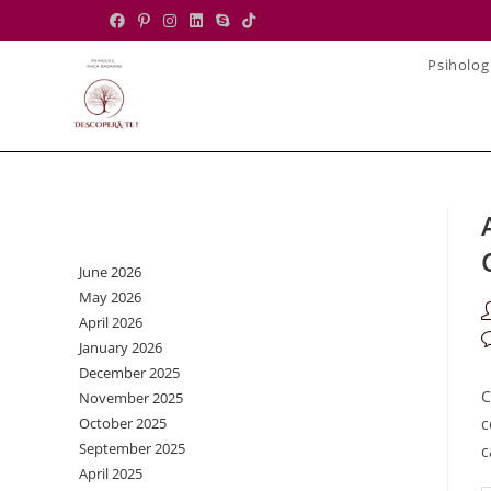
Skip
to
Psiholog
content
Archives
June 2026
May 2026
P
April 2026
a
P
January 2026
c
December 2025
C
November 2025
October 2025
c
September 2025
c
April 2025