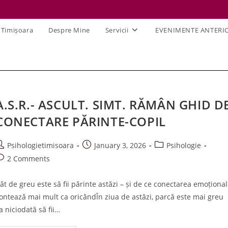
 Timișoara
Despre Mine
Servicii
EVENIMENTE ANTERI
A.S.R.- ASCULT. SIMT. RĂMÂN GHID D
CONECTARE PĂRINTE-COPIL
ost
Post
Post
Psihologietimisoara
January 3, 2026
Psihologie
uthor:
published:
category:
ost
2 Comments
omments:
ât de greu este să fii părinte astăzi – și de ce conectarea emoționa
ontează mai mult ca oricândÎn ziua de astăzi, parcă este mai greu
a niciodată să fii…