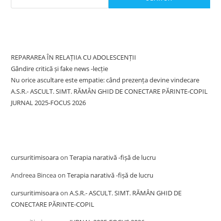
Recent Posts
REPARAREA ÎN RELAȚIIA CU ADOLESCENȚII
Gândire critică și fake news -lecție
Nu orice ascultare este empatie: când prezența devine vindecare
A.S.R.- ASCULT. SIMT. RĂMÂN GHID DE CONECTARE PĂRINTE-COPIL
JURNAL 2025-FOCUS 2026
Recent Comments
cursuritimisoara
on
Terapia narativă -fișă de lucru
Andreea Bincea
on
Terapia narativă -fișă de lucru
cursuritimisoara
on
A.S.R.- ASCULT. SIMT. RĂMÂN GHID DE
CONECTARE PĂRINTE-COPIL