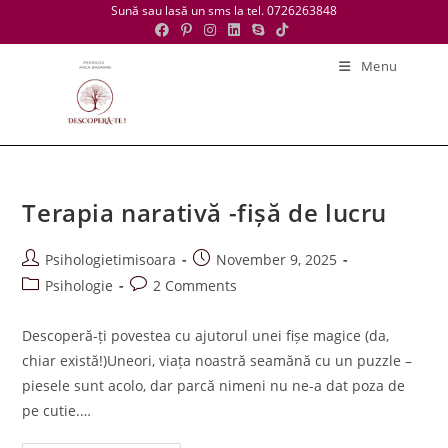
Skip
Sună sau lasă un sms la tel. 0726263848
to
content
Menu
Terapia narativă -fișă de lucru
Post
Post
Psihologietimisoara
November 9, 2025
author:
published:
Post
Post
Psihologie
2 Comments
category:
comments:
Descoperă-ți povestea cu ajutorul unei fișe magice (da,
chiar există!)Uneori, viața noastră seamănă cu un puzzle –
piesele sunt acolo, dar parcă nimeni nu ne-a dat poza de
pe cutie.…